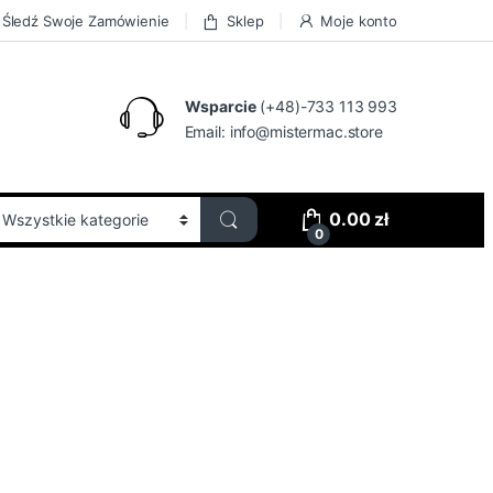
Śledź Swoje Zamówienie
Sklep
Moje konto
Wsparcie
(+48)-733 113 993
Email:
info@mistermac.store
0.00
zł
0