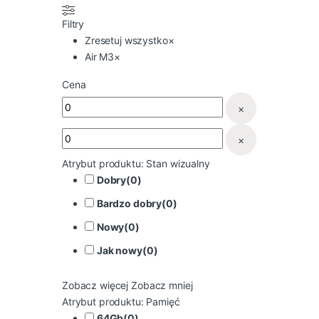
Filtry
Zresetuj wszystko
×
Air M3
×
Cena
×
×
Atrybut produktu: Stan wizualny
Dobry
(
0
)
Bardzo dobry
(
0
)
Nowy
(
0
)
Jak nowy
(
0
)
Zobacz więcej
Zobacz mniej
Atrybut produktu: Pamięć
64Gb
(
0
)