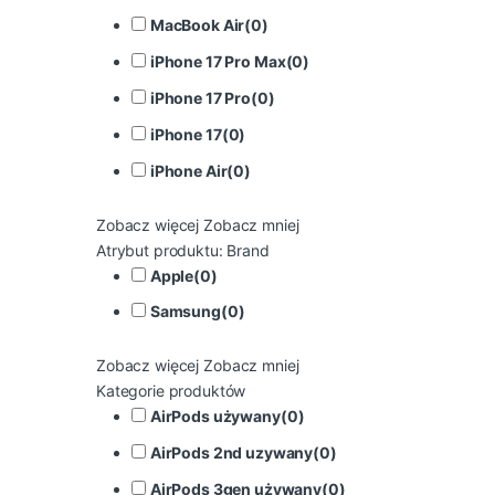
MacBook Air
(
0
)
iPhone 17 Pro Max
(
0
)
iPhone 17 Pro
(
0
)
iPhone 17
(
0
)
iPhone Air
(
0
)
Zobacz więcej
Zobacz mniej
Atrybut produktu: Brand
Apple
(
0
)
Samsung
(
0
)
Zobacz więcej
Zobacz mniej
Kategorie produktów
AirPods używany
(
0
)
AirPods 2nd uzywany
(
0
)
AirPods 3gen używany
(
0
)