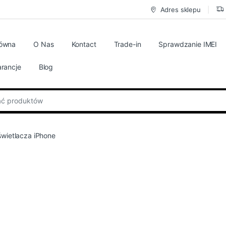
Adres sklepu
łówna
O Nas
Kontact
Trade-in
Sprawdzanie IMEI
rancje
Blog
:
wietlacza iPhone