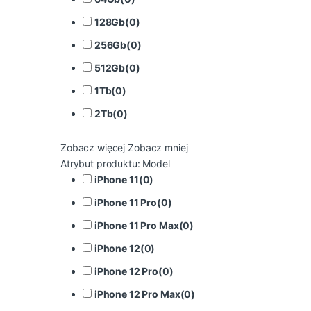
128Gb
(
0
)
256Gb
(
0
)
512Gb
(
0
)
1Tb
(
0
)
2Tb
(
0
)
Zobacz więcej
Zobacz mniej
Atrybut produktu: Model
iPhone 11
(
0
)
iPhone 11 Pro
(
0
)
iPhone 11 Pro Max
(
0
)
iPhone 12
(
0
)
iPhone 12 Pro
(
0
)
iPhone 12 Pro Max
(
0
)