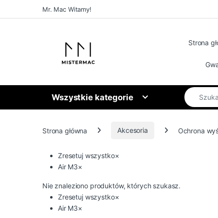
Skip to navigation
Skip to content
Mr. Mac Witamy!
Strona g
Gwa
Search for
Wszystkie kategorie
Strona główna
Akcesoria
Ochrona wyś
Zresetuj wszystko
×
Air M3
×
Nie znaleziono produktów, których szukasz.
Zresetuj wszystko
×
Air M3
×