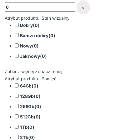
×
Atrybut produktu: Stan wizualny
Dobry
(
0
)
Bardzo dobry
(
0
)
Nowy
(
0
)
Jak nowy
(
0
)
Zobacz więcej
Zobacz mniej
Atrybut produktu: Pamięć
64Gb
(
0
)
128Gb
(
0
)
256Gb
(
0
)
512Gb
(
0
)
1Tb
(
0
)
2Tb
(
0
)