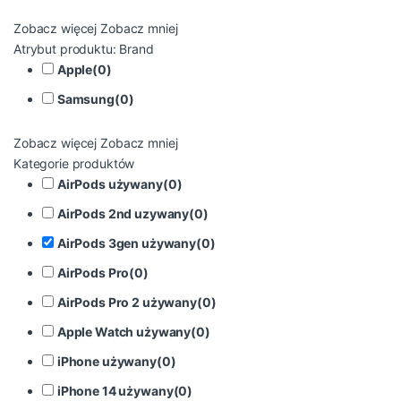
Zobacz więcej
Zobacz mniej
Atrybut produktu: Brand
Apple
(
0
)
Samsung
(
0
)
Zobacz więcej
Zobacz mniej
Kategorie produktów
AirPods używany
(
0
)
AirPods 2nd uzywany
(
0
)
AirPods 3gen używany
(
0
)
AirPods Pro
(
0
)
AirPods Pro 2 używany
(
0
)
Apple Watch używany
(
0
)
iPhone używany
(
0
)
iPhone 14 używany
(
0
)