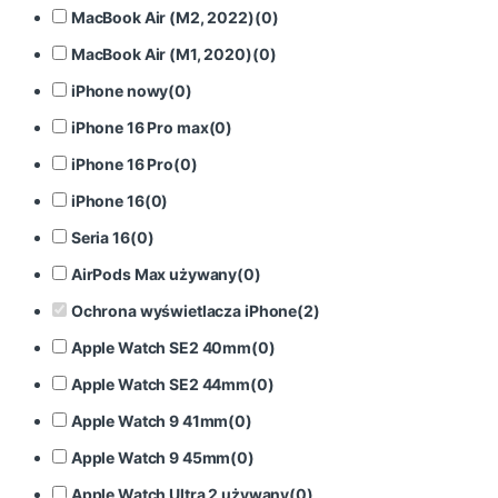
MacBook Air (M2, 2022)
(
0
)
MacBook Air (M1, 2020)
(
0
)
iPhone nowy
(
0
)
iPhone 16 Pro max
(
0
)
iPhone 16 Pro
(
0
)
iPhone 16
(
0
)
Seria 16
(
0
)
AirPods Max używany
(
0
)
Ochrona wyświetlacza iPhone
(
2
)
Apple Watch SE2 40mm
(
0
)
Apple Watch SE2 44mm
(
0
)
Apple Watch 9 41mm
(
0
)
Apple Watch 9 45mm
(
0
)
Apple Watch Ultra 2 używany
(
0
)