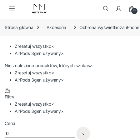
Skip to navigation
Skip to content
0
Szukaj:
Strona główna
Akcesoria
Ochrona wyświetlacza iPhone
Zresetuj wszystko
×
AirPods 3gen używany
×
Nie znaleziono produktów, których szukasz.
Zresetuj wszystko
×
AirPods 3gen używany
×
Filtry
Zresetuj wszystko
×
AirPods 3gen używany
×
Cena
×