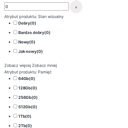
×
Atrybut produktu: Stan wizualny
Dobry
(
0
)
Bardzo dobry
(
0
)
Nowy
(
0
)
Jak nowy
(
0
)
Zobacz więcej
Zobacz mniej
Atrybut produktu: Pamięć
64Gb
(
0
)
128Gb
(
0
)
256Gb
(
0
)
512Gb
(
0
)
1Tb
(
0
)
2Tb
(
0
)