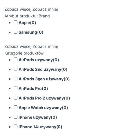
Zobacz więcej
Zobacz mniej
Atrybut produktu: Brand
Apple
(
0
)
Samsung
(
0
)
Zobacz więcej
Zobacz mniej
Kategorie produktów
AirPods używany
(
0
)
AirPods 2nd uzywany
(
0
)
AirPods 3gen używany
(
0
)
AirPods Pro
(
0
)
AirPods Pro 2 używany
(
0
)
Apple Watch używany
(
0
)
iPhone używany
(
0
)
iPhone 14 używany
(
0
)