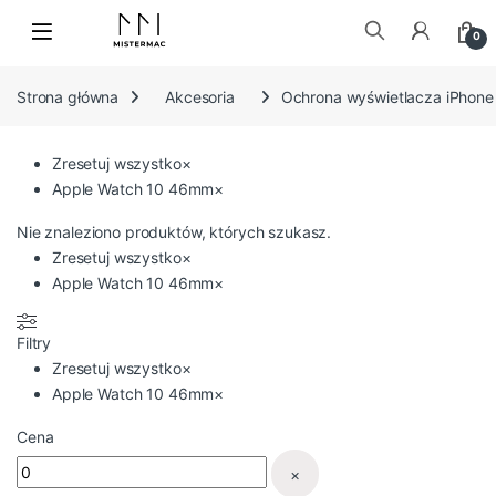
Skip to navigation
Skip to content
0
Szukaj:
Strona główna
Akcesoria
Ochrona wyświetlacza iPhone
Zresetuj wszystko
×
Apple Watch 10 46mm
×
Nie znaleziono produktów, których szukasz.
Zresetuj wszystko
×
Apple Watch 10 46mm
×
Filtry
Zresetuj wszystko
×
Apple Watch 10 46mm
×
Cena
×