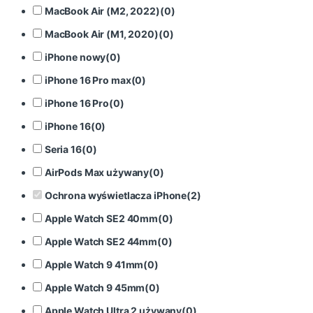
MacBook Air (M2, 2022)
(
0
)
MacBook Air (M1, 2020)
(
0
)
iPhone nowy
(
0
)
iPhone 16 Pro max
(
0
)
iPhone 16 Pro
(
0
)
iPhone 16
(
0
)
Seria 16
(
0
)
AirPods Max używany
(
0
)
Ochrona wyświetlacza iPhone
(
2
)
Apple Watch SE2 40mm
(
0
)
Apple Watch SE2 44mm
(
0
)
Apple Watch 9 41mm
(
0
)
Apple Watch 9 45mm
(
0
)
Apple Watch Ultra 2 używany
(
0
)