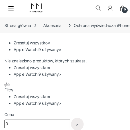
Skip to navigation
Skip to content
0
Szukaj:
Strona główna
Akcesoria
Ochrona wyświetlacza iPhone
Zresetuj wszystko
×
Apple Watch 9 używany
×
Nie znaleziono produktów, których szukasz.
Zresetuj wszystko
×
Apple Watch 9 używany
×
Filtry
Zresetuj wszystko
×
Apple Watch 9 używany
×
Cena
×