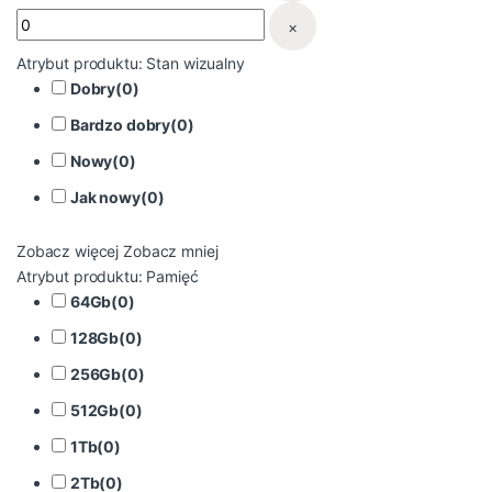
×
Atrybut produktu: Stan wizualny
Dobry
(
0
)
Bardzo dobry
(
0
)
Nowy
(
0
)
Jak nowy
(
0
)
Zobacz więcej
Zobacz mniej
Atrybut produktu: Pamięć
64Gb
(
0
)
128Gb
(
0
)
256Gb
(
0
)
512Gb
(
0
)
1Tb
(
0
)
2Tb
(
0
)