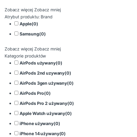
Zobacz więcej
Zobacz mniej
Atrybut produktu: Brand
Apple
(
0
)
Samsung
(
0
)
Zobacz więcej
Zobacz mniej
Kategorie produktów
AirPods używany
(
0
)
AirPods 2nd uzywany
(
0
)
AirPods 3gen używany
(
0
)
AirPods Pro
(
0
)
AirPods Pro 2 używany
(
0
)
Apple Watch używany
(
0
)
iPhone używany
(
0
)
iPhone 14 używany
(
0
)