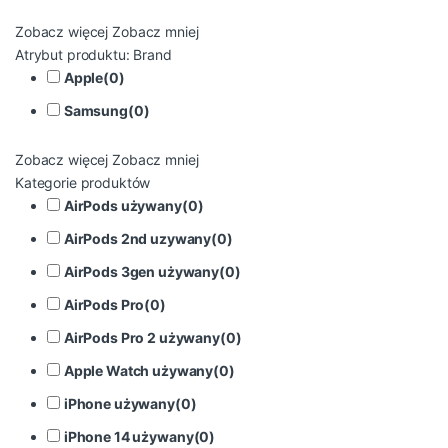
Zobacz więcej
Zobacz mniej
Atrybut produktu: Brand
Apple
(
0
)
Samsung
(
0
)
Zobacz więcej
Zobacz mniej
Kategorie produktów
AirPods używany
(
0
)
AirPods 2nd uzywany
(
0
)
AirPods 3gen używany
(
0
)
AirPods Pro
(
0
)
AirPods Pro 2 używany
(
0
)
Apple Watch używany
(
0
)
iPhone używany
(
0
)
iPhone 14 używany
(
0
)