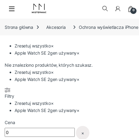
Skip to navigation
Skip to content
0
Szukaj:
Strona główna
Akcesoria
Ochrona wyświetlacza iPhone
Zresetuj wszystko
×
Apple Watch SE 2gen używany
×
Nie znaleziono produktów, których szukasz.
Zresetuj wszystko
×
Apple Watch SE 2gen używany
×
Filtry
Zresetuj wszystko
×
Apple Watch SE 2gen używany
×
Cena
×