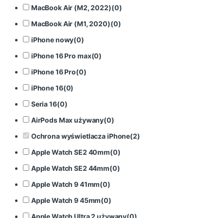
MacBook Air (M2, 2022)
(
0
)
MacBook Air (M1, 2020)
(
0
)
iPhone nowy
(
0
)
iPhone 16 Pro max
(
0
)
iPhone 16 Pro
(
0
)
iPhone 16
(
0
)
Seria 16
(
0
)
AirPods Max używany
(
0
)
Ochrona wyświetlacza iPhone
(
2
)
Apple Watch SE2 40mm
(
0
)
Apple Watch SE2 44mm
(
0
)
Apple Watch 9 41mm
(
0
)
Apple Watch 9 45mm
(
0
)
Apple Watch Ultra 2 używany
(
0
)