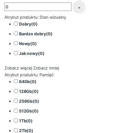
×
Atrybut produktu: Stan wizualny
Dobry
(
0
)
Bardzo dobry
(
0
)
Nowy
(
0
)
Jak nowy
(
0
)
Zobacz więcej
Zobacz mniej
Atrybut produktu: Pamięć
64Gb
(
0
)
128Gb
(
0
)
256Gb
(
0
)
512Gb
(
0
)
1Tb
(
0
)
2Tb
(
0
)