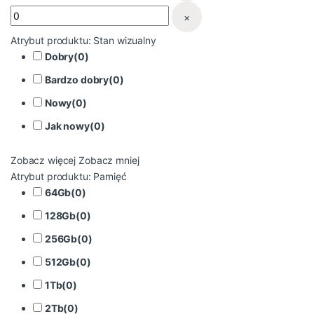
×
Atrybut produktu: Stan wizualny
Dobry
(
0
)
Bardzo dobry
(
0
)
Nowy
(
0
)
Jak nowy
(
0
)
Zobacz więcej
Zobacz mniej
Atrybut produktu: Pamięć
64Gb
(
0
)
128Gb
(
0
)
256Gb
(
0
)
512Gb
(
0
)
1Tb
(
0
)
2Tb
(
0
)