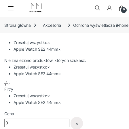
Skip to navigation
Skip to content
0
Szukaj:
Strona główna
Akcesoria
Ochrona wyświetlacza iPhone
Zresetuj wszystko
×
Apple Watch SE2 44mm
×
Nie znaleziono produktów, których szukasz.
Zresetuj wszystko
×
Apple Watch SE2 44mm
×
Filtry
Zresetuj wszystko
×
Apple Watch SE2 44mm
×
Cena
×