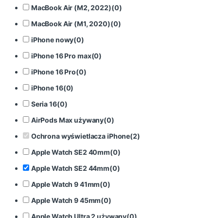
MacBook Air (M2, 2022)
(
0
)
MacBook Air (M1, 2020)
(
0
)
iPhone nowy
(
0
)
iPhone 16 Pro max
(
0
)
iPhone 16 Pro
(
0
)
iPhone 16
(
0
)
Seria 16
(
0
)
AirPods Max używany
(
0
)
Ochrona wyświetlacza iPhone
(
2
)
Apple Watch SE2 40mm
(
0
)
Apple Watch SE2 44mm
(
0
)
Apple Watch 9 41mm
(
0
)
Apple Watch 9 45mm
(
0
)
Apple Watch Ultra 2 używany
(
0
)