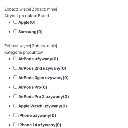
Zobacz więcej
Zobacz mniej
Atrybut produktu: Brand
Apple
(
0
)
Samsung
(
0
)
Zobacz więcej
Zobacz mniej
Kategorie produktów
AirPods używany
(
0
)
AirPods 2nd uzywany
(
0
)
AirPods 3gen używany
(
0
)
AirPods Pro
(
0
)
AirPods Pro 2 używany
(
0
)
Apple Watch używany
(
0
)
iPhone używany
(
0
)
iPhone 14 używany
(
0
)