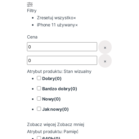
Filtry
Zresetuj wszystko
×
iPhone 11 używany
×
Cena
×
×
Atrybut produktu: Stan wizualny
Dobry
(
0
)
Bardzo dobry
(
0
)
Nowy
(
0
)
Jak nowy
(
0
)
Zobacz więcej
Zobacz mniej
Atrybut produktu: Pamięć
64Gb
(
0
)