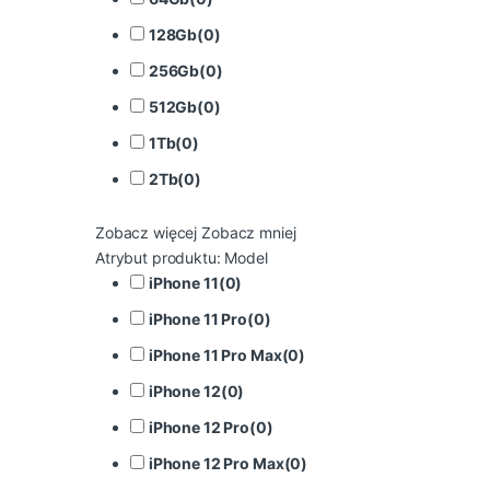
128Gb
(
0
)
256Gb
(
0
)
512Gb
(
0
)
1Tb
(
0
)
2Tb
(
0
)
Zobacz więcej
Zobacz mniej
Atrybut produktu: Model
iPhone 11
(
0
)
iPhone 11 Pro
(
0
)
iPhone 11 Pro Max
(
0
)
iPhone 12
(
0
)
iPhone 12 Pro
(
0
)
iPhone 12 Pro Max
(
0
)