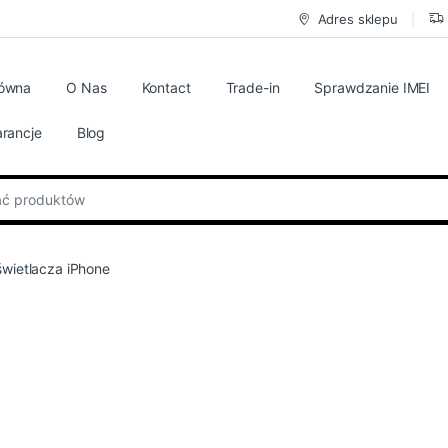
Adres sklepu
łówna
O Nas
Kontact
Trade-in
Sprawdzanie IMEI
rancje
Blog
:
wietlacza iPhone