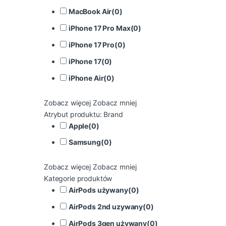
MacBook Air
(
0
)
iPhone 17 Pro Max
(
0
)
iPhone 17 Pro
(
0
)
iPhone 17
(
0
)
iPhone Air
(
0
)
Zobacz więcej
Zobacz mniej
Atrybut produktu: Brand
Apple
(
0
)
Samsung
(
0
)
Zobacz więcej
Zobacz mniej
Kategorie produktów
AirPods używany
(
0
)
AirPods 2nd uzywany
(
0
)
AirPods 3gen używany
(
0
)