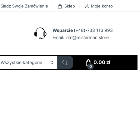
Śledź Swoje Zamówienie
Sklep
Moje konto
Wsparcie
(+48)-733 113 993
Email:
info@mistermac.store
0.00
zł
0