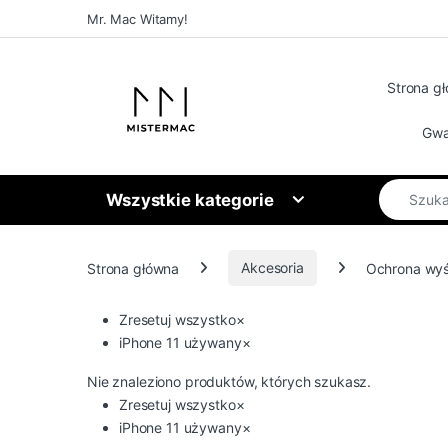
Skip to navigation
Skip to content
Mr. Mac Witamy!
Strona g
Gwa
Search for
Wszystkie kategorie
Strona główna
Akcesoria
Ochrona wyś
Zresetuj wszystko
×
iPhone 11 używany
×
Nie znaleziono produktów, których szukasz.
Zresetuj wszystko
×
iPhone 11 używany
×