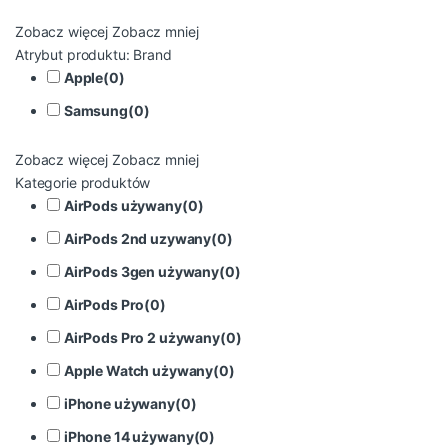
Zobacz więcej
Zobacz mniej
Atrybut produktu: Brand
Apple
(
0
)
Samsung
(
0
)
Zobacz więcej
Zobacz mniej
Kategorie produktów
AirPods używany
(
0
)
AirPods 2nd uzywany
(
0
)
AirPods 3gen używany
(
0
)
AirPods Pro
(
0
)
AirPods Pro 2 używany
(
0
)
Apple Watch używany
(
0
)
iPhone używany
(
0
)
iPhone 14 używany
(
0
)