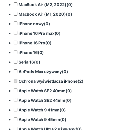
MacBook Air (M2, 2022)
(
0
)
MacBook Air (M1, 2020)
(
0
)
iPhone nowy
(
0
)
iPhone 16 Pro max
(
0
)
iPhone 16 Pro
(
0
)
iPhone 16
(
0
)
Seria 16
(
0
)
AirPods Max używany
(
0
)
Ochrona wyświetlacza iPhone
(
2
)
Apple Watch SE2 40mm
(
0
)
Apple Watch SE2 44mm
(
0
)
Apple Watch 9 41mm
(
0
)
Apple Watch 9 45mm
(
0
)
Apple Watch Ultra 2 używany
(
0
)