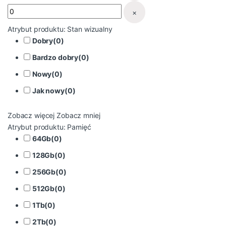
×
Atrybut produktu: Stan wizualny
Dobry
(
0
)
Bardzo dobry
(
0
)
Nowy
(
0
)
Jak nowy
(
0
)
Zobacz więcej
Zobacz mniej
Atrybut produktu: Pamięć
64Gb
(
0
)
128Gb
(
0
)
256Gb
(
0
)
512Gb
(
0
)
1Tb
(
0
)
2Tb
(
0
)