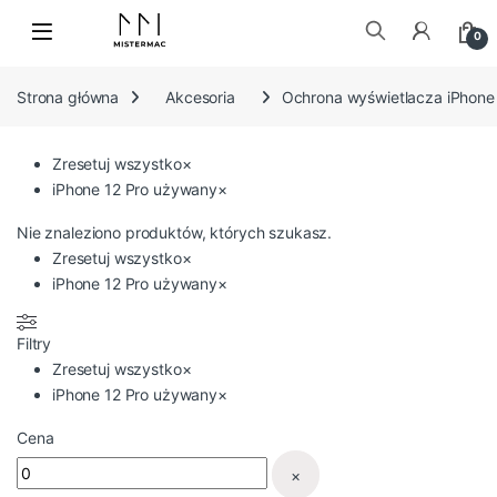
Skip to navigation
Skip to content
0
Szukaj:
Strona główna
Akcesoria
Ochrona wyświetlacza iPhone
Zresetuj wszystko
×
iPhone 12 Pro używany
×
Nie znaleziono produktów, których szukasz.
Zresetuj wszystko
×
iPhone 12 Pro używany
×
Filtry
Zresetuj wszystko
×
iPhone 12 Pro używany
×
Cena
×