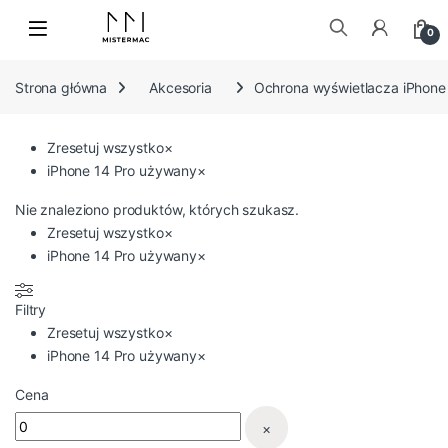
Skip to navigation
Skip to content
0
Szukaj:
Strona główna
Akcesoria
Ochrona wyświetlacza iPhone
Zresetuj wszystko
×
iPhone 14 Pro używany
×
Nie znaleziono produktów, których szukasz.
Zresetuj wszystko
×
iPhone 14 Pro używany
×
Filtry
Zresetuj wszystko
×
iPhone 14 Pro używany
×
Cena
×