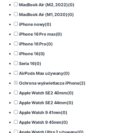
MacBook Air (M2, 2022)
(
0
)
MacBook Air (M1, 2020)
(
0
)
iPhone nowy
(
0
)
iPhone 16 Pro max
(
0
)
iPhone 16 Pro
(
0
)
iPhone 16
(
0
)
Seria 16
(
0
)
AirPods Max używany
(
0
)
Ochrona wyświetlacza iPhone
(
2
)
Apple Watch SE2 40mm
(
0
)
Apple Watch SE2 44mm
(
0
)
Apple Watch 9 41mm
(
0
)
Apple Watch 9 45mm
(
0
)
Apple Watch Ultra 2 używany
(
0
)