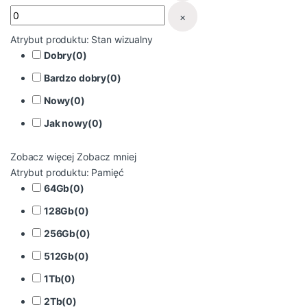
×
Atrybut produktu: Stan wizualny
Dobry
(
0
)
Bardzo dobry
(
0
)
Nowy
(
0
)
Jak nowy
(
0
)
Zobacz więcej
Zobacz mniej
Atrybut produktu: Pamięć
64Gb
(
0
)
128Gb
(
0
)
256Gb
(
0
)
512Gb
(
0
)
1Tb
(
0
)
2Tb
(
0
)