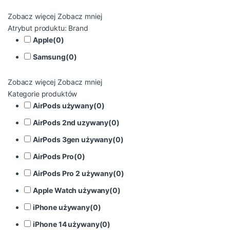
Zobacz więcej
Zobacz mniej
Atrybut produktu: Brand
Apple
(
0
)
Samsung
(
0
)
Zobacz więcej
Zobacz mniej
Kategorie produktów
AirPods używany
(
0
)
AirPods 2nd uzywany
(
0
)
AirPods 3gen używany
(
0
)
AirPods Pro
(
0
)
AirPods Pro 2 używany
(
0
)
Apple Watch używany
(
0
)
iPhone używany
(
0
)
iPhone 14 używany
(
0
)