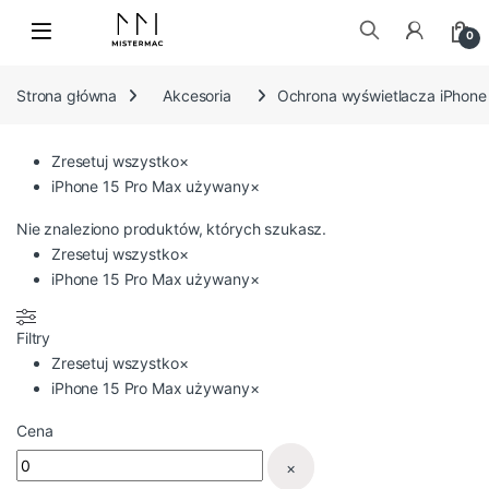
Skip to navigation
Skip to content
0
Szukaj:
Strona główna
Akcesoria
Ochrona wyświetlacza iPhone
Zresetuj wszystko
×
iPhone 15 Pro Max używany
×
Nie znaleziono produktów, których szukasz.
Zresetuj wszystko
×
iPhone 15 Pro Max używany
×
Filtry
Zresetuj wszystko
×
iPhone 15 Pro Max używany
×
Cena
×