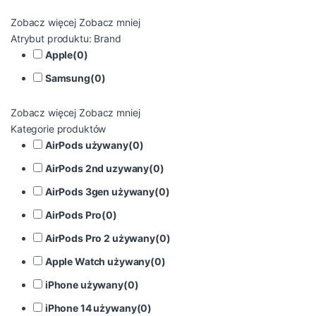
Zobacz więcej
Zobacz mniej
Atrybut produktu: Brand
Apple
(
0
)
Samsung
(
0
)
Zobacz więcej
Zobacz mniej
Kategorie produktów
AirPods używany
(
0
)
AirPods 2nd uzywany
(
0
)
AirPods 3gen używany
(
0
)
AirPods Pro
(
0
)
AirPods Pro 2 używany
(
0
)
Apple Watch używany
(
0
)
iPhone używany
(
0
)
iPhone 14 używany
(
0
)