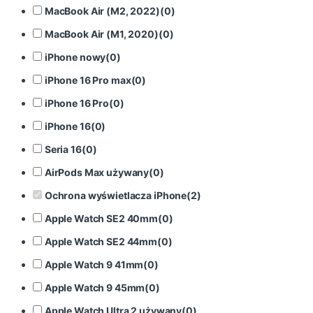
MacBook Air (M2, 2022)
(
0
)
MacBook Air (M1, 2020)
(
0
)
iPhone nowy
(
0
)
iPhone 16 Pro max
(
0
)
iPhone 16 Pro
(
0
)
iPhone 16
(
0
)
Seria 16
(
0
)
AirPods Max używany
(
0
)
Ochrona wyświetlacza iPhone
(
2
)
Apple Watch SE2 40mm
(
0
)
Apple Watch SE2 44mm
(
0
)
Apple Watch 9 41mm
(
0
)
Apple Watch 9 45mm
(
0
)
Apple Watch Ultra 2 używany
(
0
)