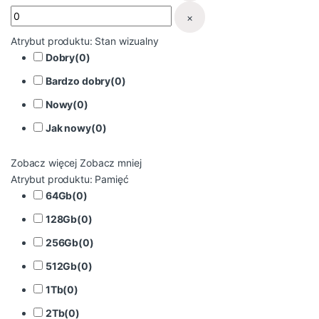
×
Atrybut produktu: Stan wizualny
Dobry
(
0
)
Bardzo dobry
(
0
)
Nowy
(
0
)
Jak nowy
(
0
)
Zobacz więcej
Zobacz mniej
Atrybut produktu: Pamięć
64Gb
(
0
)
128Gb
(
0
)
256Gb
(
0
)
512Gb
(
0
)
1Tb
(
0
)
2Tb
(
0
)