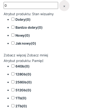
×
Atrybut produktu: Stan wizualny
Dobry
(
0
)
Bardzo dobry
(
0
)
Nowy
(
0
)
Jak nowy
(
0
)
Zobacz więcej
Zobacz mniej
Atrybut produktu: Pamięć
64Gb
(
0
)
128Gb
(
0
)
256Gb
(
0
)
512Gb
(
0
)
1Tb
(
0
)
2Tb
(
0
)