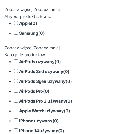
Zobacz więcej
Zobacz mniej
Atrybut produktu: Brand
Apple
(
0
)
Samsung
(
0
)
Zobacz więcej
Zobacz mniej
Kategorie produktów
AirPods używany
(
0
)
AirPods 2nd uzywany
(
0
)
AirPods 3gen używany
(
0
)
AirPods Pro
(
0
)
AirPods Pro 2 używany
(
0
)
Apple Watch używany
(
0
)
iPhone używany
(
0
)
iPhone 14 używany
(
0
)