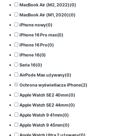
MacBook Air (M2, 2022)
(
0
)
MacBook Air (M1, 2020)
(
0
)
iPhone nowy
(
0
)
iPhone 16 Pro max
(
0
)
iPhone 16 Pro
(
0
)
iPhone 16
(
0
)
Seria 16
(
0
)
AirPods Max używany
(
0
)
Ochrona wyświetlacza iPhone
(
2
)
Apple Watch SE2 40mm
(
0
)
Apple Watch SE2 44mm
(
0
)
Apple Watch 9 41mm
(
0
)
Apple Watch 9 45mm
(
0
)
Apple Watch Ultra 2 używany
(
0
)