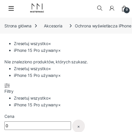
Skip to navigation
Skip to content
0
Szukaj:
Strona główna
Akcesoria
Ochrona wyświetlacza iPhone
Zresetuj wszystko
×
iPhone 15 Pro używany
×
Nie znaleziono produktów, których szukasz.
Zresetuj wszystko
×
iPhone 15 Pro używany
×
Filtry
Zresetuj wszystko
×
iPhone 15 Pro używany
×
Cena
×