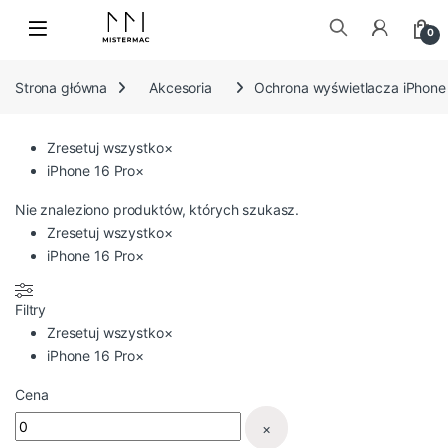
Skip to navigation
Skip to content
0
Szukaj:
Strona główna
Akcesoria
Ochrona wyświetlacza iPhone
Zresetuj wszystko
×
iPhone 16 Pro
×
Nie znaleziono produktów, których szukasz.
Zresetuj wszystko
×
iPhone 16 Pro
×
Filtry
Zresetuj wszystko
×
iPhone 16 Pro
×
Cena
×