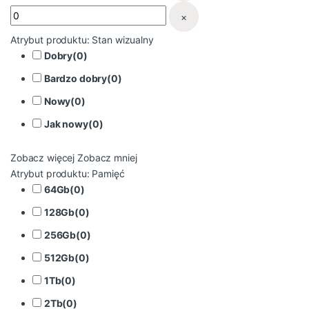
×
Atrybut produktu: Stan wizualny
Dobry
(
0
)
Bardzo dobry
(
0
)
Nowy
(
0
)
Jak nowy
(
0
)
Zobacz więcej
Zobacz mniej
Atrybut produktu: Pamięć
64Gb
(
0
)
128Gb
(
0
)
256Gb
(
0
)
512Gb
(
0
)
1Tb
(
0
)
2Tb
(
0
)