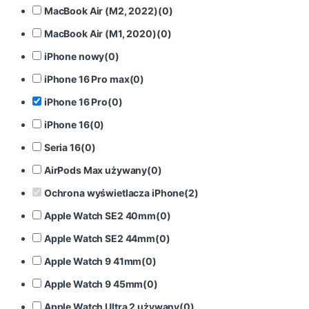
MacBook Air (M2, 2022)
(
0
)
MacBook Air (M1, 2020)
(
0
)
iPhone nowy
(
0
)
iPhone 16 Pro max
(
0
)
iPhone 16 Pro
(
0
)
iPhone 16
(
0
)
Seria 16
(
0
)
AirPods Max używany
(
0
)
Ochrona wyświetlacza iPhone
(
2
)
Apple Watch SE2 40mm
(
0
)
Apple Watch SE2 44mm
(
0
)
Apple Watch 9 41mm
(
0
)
Apple Watch 9 45mm
(
0
)
Apple Watch Ultra 2 używany
(
0
)