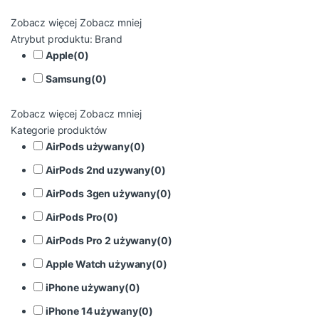
Zobacz więcej
Zobacz mniej
Atrybut produktu: Brand
Apple
(
0
)
Samsung
(
0
)
Zobacz więcej
Zobacz mniej
Kategorie produktów
AirPods używany
(
0
)
AirPods 2nd uzywany
(
0
)
AirPods 3gen używany
(
0
)
AirPods Pro
(
0
)
AirPods Pro 2 używany
(
0
)
Apple Watch używany
(
0
)
iPhone używany
(
0
)
iPhone 14 używany
(
0
)