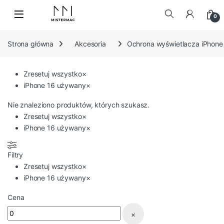
Skip to navigation
Skip to content
0
Szukaj:
Strona główna
Akcesoria
Ochrona wyświetlacza iPhone
Zresetuj wszystko
×
iPhone 16 używany
×
Nie znaleziono produktów, których szukasz.
Zresetuj wszystko
×
iPhone 16 używany
×
Filtry
Zresetuj wszystko
×
iPhone 16 używany
×
Cena
×