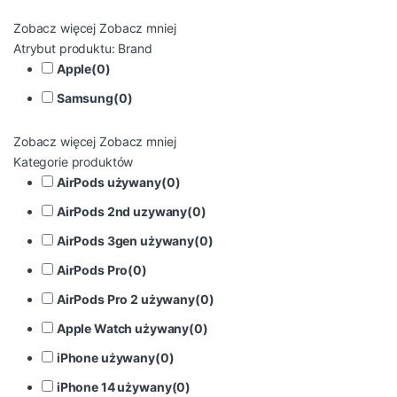
Zobacz więcej
Zobacz mniej
Atrybut produktu: Brand
Apple
(
0
)
Samsung
(
0
)
Zobacz więcej
Zobacz mniej
Kategorie produktów
AirPods używany
(
0
)
AirPods 2nd uzywany
(
0
)
AirPods 3gen używany
(
0
)
AirPods Pro
(
0
)
AirPods Pro 2 używany
(
0
)
Apple Watch używany
(
0
)
iPhone używany
(
0
)
iPhone 14 używany
(
0
)