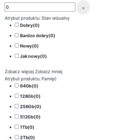
×
Atrybut produktu: Stan wizualny
Dobry
(
0
)
Bardzo dobry
(
0
)
Nowy
(
0
)
Jak nowy
(
0
)
Zobacz więcej
Zobacz mniej
Atrybut produktu: Pamięć
64Gb
(
0
)
128Gb
(
0
)
256Gb
(
0
)
512Gb
(
0
)
1Tb
(
0
)
2Tb
(
0
)