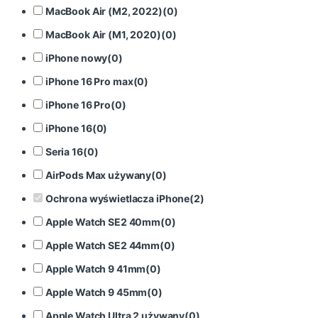
MacBook Air (M2, 2022)
(
0
)
MacBook Air (M1, 2020)
(
0
)
iPhone nowy
(
0
)
iPhone 16 Pro max
(
0
)
iPhone 16 Pro
(
0
)
iPhone 16
(
0
)
Seria 16
(
0
)
AirPods Max używany
(
0
)
Ochrona wyświetlacza iPhone
(
2
)
Apple Watch SE2 40mm
(
0
)
Apple Watch SE2 44mm
(
0
)
Apple Watch 9 41mm
(
0
)
Apple Watch 9 45mm
(
0
)
Apple Watch Ultra 2 używany
(
0
)