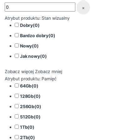
×
Atrybut produktu: Stan wizualny
Dobry
(
0
)
Bardzo dobry
(
0
)
Nowy
(
0
)
Jak nowy
(
0
)
Zobacz więcej
Zobacz mniej
Atrybut produktu: Pamięć
64Gb
(
0
)
128Gb
(
0
)
256Gb
(
0
)
512Gb
(
0
)
1Tb
(
0
)
2Tb
(
0
)