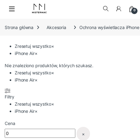
Skip to navigation
Skip to content
0
Szukaj:
Strona główna
Akcesoria
Ochrona wyświetlacza iPhone
Zresetuj wszystko
×
iPhone Air
×
Nie znaleziono produktów, których szukasz.
Zresetuj wszystko
×
iPhone Air
×
Filtry
Zresetuj wszystko
×
iPhone Air
×
Cena
×