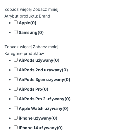
Zobacz więcej
Zobacz mniej
Atrybut produktu: Brand
Apple
(
0
)
Samsung
(
0
)
Zobacz więcej
Zobacz mniej
Kategorie produktów
AirPods używany
(
0
)
AirPods 2nd uzywany
(
0
)
AirPods 3gen używany
(
0
)
AirPods Pro
(
0
)
AirPods Pro 2 używany
(
0
)
Apple Watch używany
(
0
)
iPhone używany
(
0
)
iPhone 14 używany
(
0
)