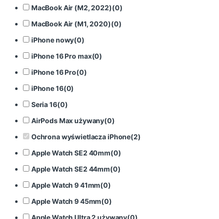
MacBook Air (M2, 2022)
(
0
)
MacBook Air (M1, 2020)
(
0
)
iPhone nowy
(
0
)
iPhone 16 Pro max
(
0
)
iPhone 16 Pro
(
0
)
iPhone 16
(
0
)
Seria 16
(
0
)
AirPods Max używany
(
0
)
Ochrona wyświetlacza iPhone
(
2
)
Apple Watch SE2 40mm
(
0
)
Apple Watch SE2 44mm
(
0
)
Apple Watch 9 41mm
(
0
)
Apple Watch 9 45mm
(
0
)
Apple Watch Ultra 2 używany
(
0
)