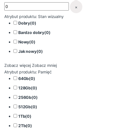
×
Atrybut produktu: Stan wizualny
Dobry
(
0
)
Bardzo dobry
(
0
)
Nowy
(
0
)
Jak nowy
(
0
)
Zobacz więcej
Zobacz mniej
Atrybut produktu: Pamięć
64Gb
(
0
)
128Gb
(
0
)
256Gb
(
0
)
512Gb
(
0
)
1Tb
(
0
)
2Tb
(
0
)