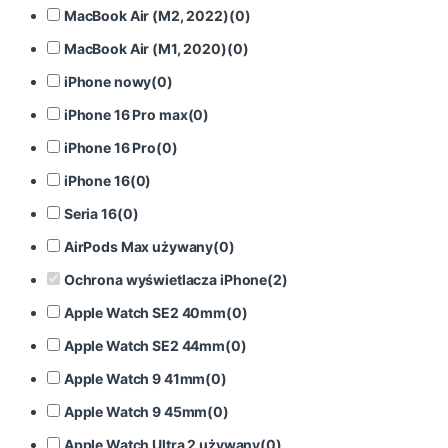
MacBook Air (M2, 2022)
(
0
)
MacBook Air (M1, 2020)
(
0
)
iPhone nowy
(
0
)
iPhone 16 Pro max
(
0
)
iPhone 16 Pro
(
0
)
iPhone 16
(
0
)
Seria 16
(
0
)
AirPods Max używany
(
0
)
Ochrona wyświetlacza iPhone
(
2
)
Apple Watch SE2 40mm
(
0
)
Apple Watch SE2 44mm
(
0
)
Apple Watch 9 41mm
(
0
)
Apple Watch 9 45mm
(
0
)
Apple Watch Ultra 2 używany
(
0
)