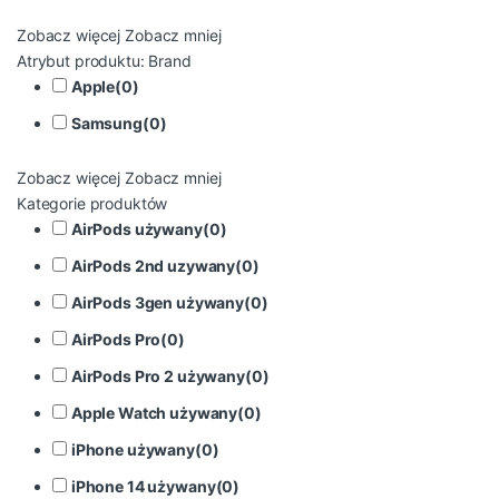
Zobacz więcej
Zobacz mniej
Atrybut produktu: Brand
Apple
(
0
)
Samsung
(
0
)
Zobacz więcej
Zobacz mniej
Kategorie produktów
AirPods używany
(
0
)
AirPods 2nd uzywany
(
0
)
AirPods 3gen używany
(
0
)
AirPods Pro
(
0
)
AirPods Pro 2 używany
(
0
)
Apple Watch używany
(
0
)
iPhone używany
(
0
)
iPhone 14 używany
(
0
)