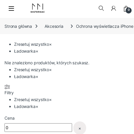
Skip to navigation
Skip to content
0
Szukaj:
Strona główna
Akcesoria
Ochrona wyświetlacza iPhone
Zresetuj wszystko
×
Ładowarka
×
Nie znaleziono produktów, których szukasz.
Zresetuj wszystko
×
Ładowarka
×
Filtry
Zresetuj wszystko
×
Ładowarka
×
Cena
×