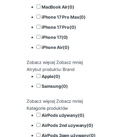
MacBook Air
(
0
)
iPhone 17 Pro Max
(
0
)
iPhone 17 Pro
(
0
)
iPhone 17
(
0
)
iPhone Air
(
0
)
Zobacz więcej
Zobacz mniej
Atrybut produktu: Brand
Apple
(
0
)
Samsung
(
0
)
Zobacz więcej
Zobacz mniej
Kategorie produktów
AirPods używany
(
0
)
AirPods 2nd uzywany
(
0
)
AirPods 3gen używany
(
0
)