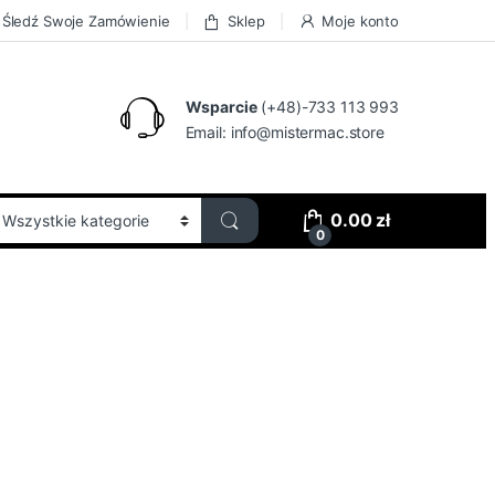
Śledź Swoje Zamówienie
Sklep
Moje konto
Wsparcie
(+48)-733 113 993
Email:
info@mistermac.store
0.00
zł
0