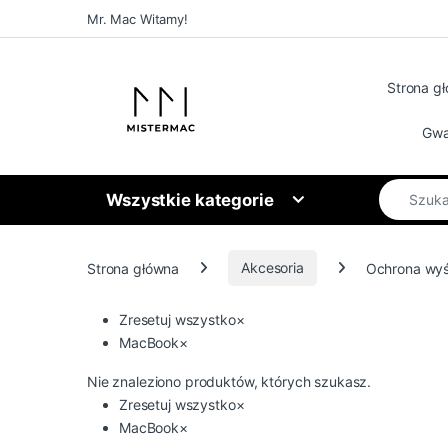
Skip to navigation
Skip to content
Mr. Mac Witamy!
Strona g
Gwa
Search for
Wszystkie kategorie
Strona główna
Akcesoria
Ochrona wyś
Zresetuj wszystko
×
MacBook
×
Nie znaleziono produktów, których szukasz.
Zresetuj wszystko
×
MacBook
×