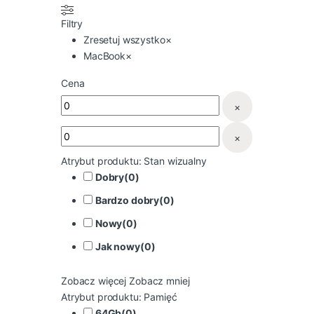
Filtry
Zresetuj wszystko
×
MacBook
×
Cena
×
×
Atrybut produktu: Stan wizualny
Dobry
(
0
)
Bardzo dobry
(
0
)
Nowy
(
0
)
Jak nowy
(
0
)
Zobacz więcej
Zobacz mniej
Atrybut produktu: Pamięć
64Gb
(
0
)