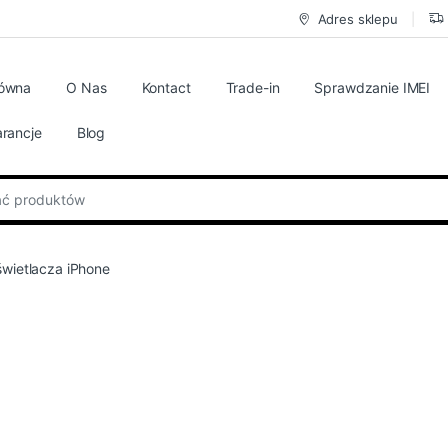
Adres sklepu
łówna
O Nas
Kontact
Trade-in
Sprawdzanie IMEI
rancje
Blog
:
wietlacza iPhone