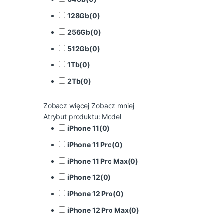
128Gb
(
0
)
256Gb
(
0
)
512Gb
(
0
)
1Tb
(
0
)
2Tb
(
0
)
Zobacz więcej
Zobacz mniej
Atrybut produktu: Model
iPhone 11
(
0
)
iPhone 11 Pro
(
0
)
iPhone 11 Pro Max
(
0
)
iPhone 12
(
0
)
iPhone 12 Pro
(
0
)
iPhone 12 Pro Max
(
0
)