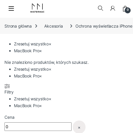
Skip to navigation
Skip to content
0
Szukaj:
Strona główna
Akcesoria
Ochrona wyświetlacza iPhone
Zresetuj wszystko
×
MacBook Pro
×
Nie znaleziono produktów, których szukasz.
Zresetuj wszystko
×
MacBook Pro
×
Filtry
Zresetuj wszystko
×
MacBook Pro
×
Cena
×