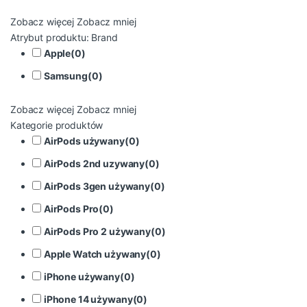
Zobacz więcej
Zobacz mniej
Atrybut produktu: Brand
Apple
(
0
)
Samsung
(
0
)
Zobacz więcej
Zobacz mniej
Kategorie produktów
AirPods używany
(
0
)
AirPods 2nd uzywany
(
0
)
AirPods 3gen używany
(
0
)
AirPods Pro
(
0
)
AirPods Pro 2 używany
(
0
)
Apple Watch używany
(
0
)
iPhone używany
(
0
)
iPhone 14 używany
(
0
)