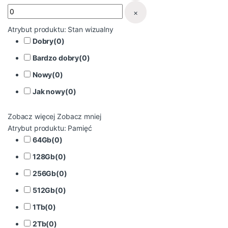
×
Atrybut produktu: Stan wizualny
Dobry
(
0
)
Bardzo dobry
(
0
)
Nowy
(
0
)
Jak nowy
(
0
)
Zobacz więcej
Zobacz mniej
Atrybut produktu: Pamięć
64Gb
(
0
)
128Gb
(
0
)
256Gb
(
0
)
512Gb
(
0
)
1Tb
(
0
)
2Tb
(
0
)