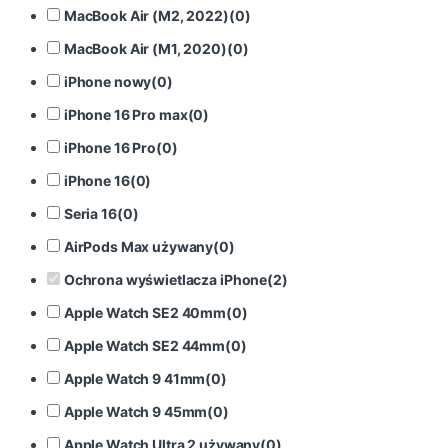
MacBook Air (M2, 2022)
(
0
)
MacBook Air (M1, 2020)
(
0
)
iPhone nowy
(
0
)
iPhone 16 Pro max
(
0
)
iPhone 16 Pro
(
0
)
iPhone 16
(
0
)
Seria 16
(
0
)
AirPods Max używany
(
0
)
Ochrona wyświetlacza iPhone
(
2
)
Apple Watch SE2 40mm
(
0
)
Apple Watch SE2 44mm
(
0
)
Apple Watch 9 41mm
(
0
)
Apple Watch 9 45mm
(
0
)
Apple Watch Ultra 2 używany
(
0
)