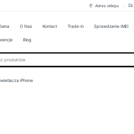
Adres sklepu
łówna
O Nas
Kontact
Trade-in
Sprawdzanie IMEI
rancje
Blog
:
wietlacza iPhone