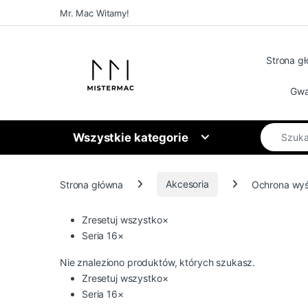
Skip to navigation
Skip to content
Mr. Mac Witamy!
Strona g
Gwa
Search for
Wszystkie kategorie
Strona główna
Akcesoria
Ochrona wyś
Zresetuj wszystko
×
Seria 16
×
Nie znaleziono produktów, których szukasz.
Zresetuj wszystko
×
Seria 16
×