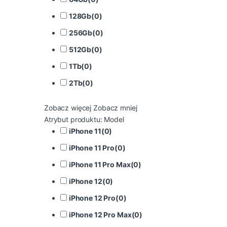
128Gb
(
0
)
256Gb
(
0
)
512Gb
(
0
)
1Tb
(
0
)
2Tb
(
0
)
Zobacz więcej
Zobacz mniej
Atrybut produktu: Model
iPhone 11
(
0
)
iPhone 11 Pro
(
0
)
iPhone 11 Pro Max
(
0
)
iPhone 12
(
0
)
iPhone 12 Pro
(
0
)
iPhone 12 Pro Max
(
0
)