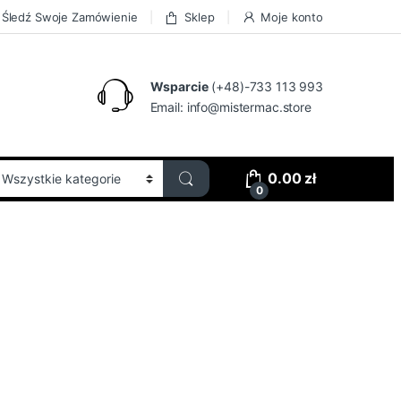
Śledź Swoje Zamówienie
Sklep
Moje konto
Wsparcie
(+48)-733 113 993
Email:
info@mistermac.store
0.00
zł
0