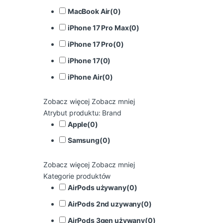
MacBook Air
(
0
)
iPhone 17 Pro Max
(
0
)
iPhone 17 Pro
(
0
)
iPhone 17
(
0
)
iPhone Air
(
0
)
Zobacz więcej
Zobacz mniej
Atrybut produktu: Brand
Apple
(
0
)
Samsung
(
0
)
Zobacz więcej
Zobacz mniej
Kategorie produktów
AirPods używany
(
0
)
AirPods 2nd uzywany
(
0
)
AirPods 3gen używany
(
0
)