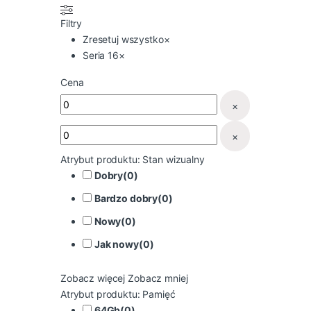
Filtry
Zresetuj wszystko
×
Seria 16
×
Cena
×
×
Atrybut produktu: Stan wizualny
Dobry
(
0
)
Bardzo dobry
(
0
)
Nowy
(
0
)
Jak nowy
(
0
)
Zobacz więcej
Zobacz mniej
Atrybut produktu: Pamięć
64Gb
(
0
)