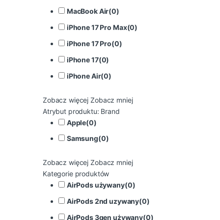
MacBook Air
(
0
)
iPhone 17 Pro Max
(
0
)
iPhone 17 Pro
(
0
)
iPhone 17
(
0
)
iPhone Air
(
0
)
Zobacz więcej
Zobacz mniej
Atrybut produktu: Brand
Apple
(
0
)
Samsung
(
0
)
Zobacz więcej
Zobacz mniej
Kategorie produktów
AirPods używany
(
0
)
AirPods 2nd uzywany
(
0
)
AirPods 3gen używany
(
0
)