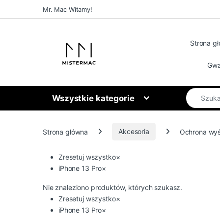
Skip to navigation
Skip to content
Mr. Mac Witamy!
Strona g
Gwa
Search for
Wszystkie kategorie
Strona główna
Akcesoria
Ochrona wyś
Zresetuj wszystko
×
iPhone 13 Pro
×
Nie znaleziono produktów, których szukasz.
Zresetuj wszystko
×
iPhone 13 Pro
×