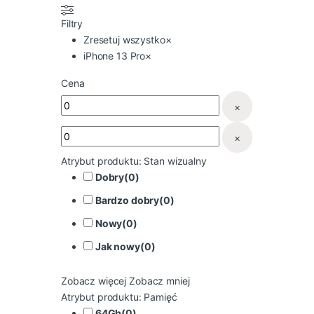
Filtry
Zresetuj wszystko
×
iPhone 13 Pro
×
Cena
×
×
Atrybut produktu: Stan wizualny
Dobry
(
0
)
Bardzo dobry
(
0
)
Nowy
(
0
)
Jak nowy
(
0
)
Zobacz więcej
Zobacz mniej
Atrybut produktu: Pamięć
64Gb
(
0
)