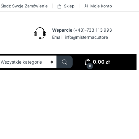
Śledź Swoje Zamówienie
Sklep
Moje konto
Wsparcie
(+48)-733 113 993
Email:
info@mistermac.store
0.00
zł
0