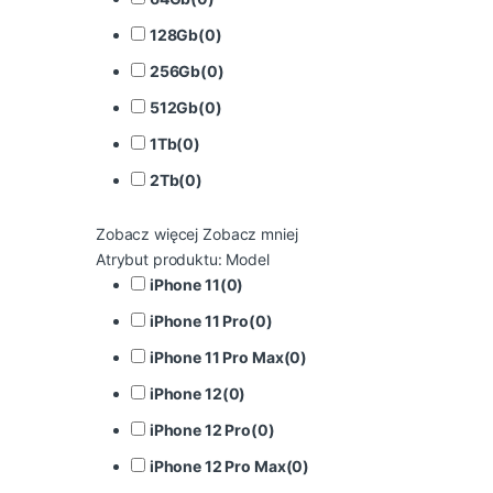
128Gb
(
0
)
256Gb
(
0
)
512Gb
(
0
)
1Tb
(
0
)
2Tb
(
0
)
Zobacz więcej
Zobacz mniej
Atrybut produktu: Model
iPhone 11
(
0
)
iPhone 11 Pro
(
0
)
iPhone 11 Pro Max
(
0
)
iPhone 12
(
0
)
iPhone 12 Pro
(
0
)
iPhone 12 Pro Max
(
0
)