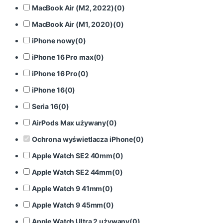
MacBook Air (M2, 2022)
(
0
)
MacBook Air (M1, 2020)
(
0
)
iPhone nowy
(
0
)
iPhone 16 Pro max
(
0
)
iPhone 16 Pro
(
0
)
iPhone 16
(
0
)
Seria 16
(
0
)
AirPods Max używany
(
0
)
Ochrona wyświetlacza iPhone
(
0
)
Apple Watch SE2 40mm
(
0
)
Apple Watch SE2 44mm
(
0
)
Apple Watch 9 41mm
(
0
)
Apple Watch 9 45mm
(
0
)
Apple Watch Ultra 2 używany
(
0
)