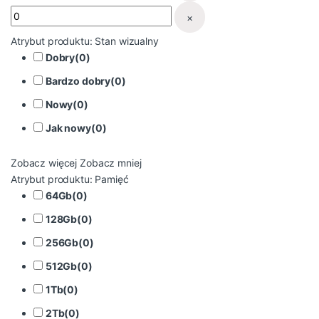
×
Atrybut produktu: Stan wizualny
Dobry
(
0
)
Bardzo dobry
(
0
)
Nowy
(
0
)
Jak nowy
(
0
)
Zobacz więcej
Zobacz mniej
Atrybut produktu: Pamięć
64Gb
(
0
)
128Gb
(
0
)
256Gb
(
0
)
512Gb
(
0
)
1Tb
(
0
)
2Tb
(
0
)