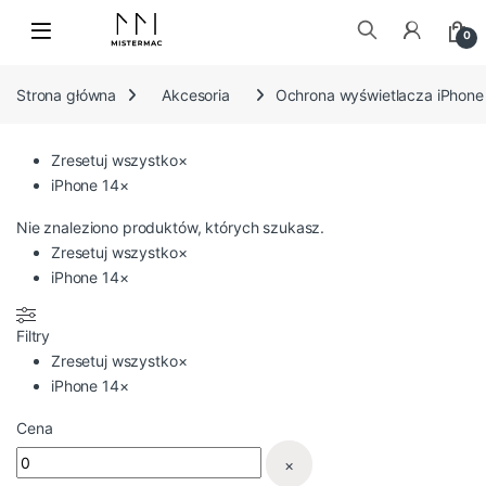
Skip to navigation
Skip to content
0
Szukaj:
Strona główna
Akcesoria
Ochrona wyświetlacza iPhone
Zresetuj wszystko
×
iPhone 14
×
Nie znaleziono produktów, których szukasz.
Zresetuj wszystko
×
iPhone 14
×
Filtry
Zresetuj wszystko
×
iPhone 14
×
Cena
×