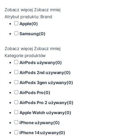
Zobacz więcej
Zobacz mniej
Atrybut produktu: Brand
Apple
(
0
)
Samsung
(
0
)
Zobacz więcej
Zobacz mniej
Kategorie produktów
AirPods używany
(
0
)
AirPods 2nd uzywany
(
0
)
AirPods 3gen używany
(
0
)
AirPods Pro
(
0
)
AirPods Pro 2 używany
(
0
)
Apple Watch używany
(
0
)
iPhone używany
(
0
)
iPhone 14 używany
(
0
)