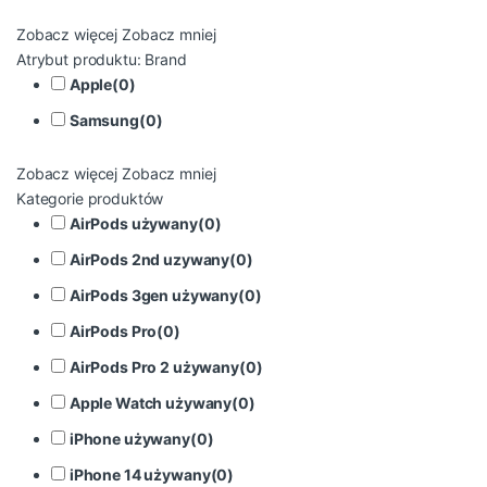
Zobacz więcej
Zobacz mniej
Atrybut produktu: Brand
Apple
(
0
)
Samsung
(
0
)
Zobacz więcej
Zobacz mniej
Kategorie produktów
AirPods używany
(
0
)
AirPods 2nd uzywany
(
0
)
AirPods 3gen używany
(
0
)
AirPods Pro
(
0
)
AirPods Pro 2 używany
(
0
)
Apple Watch używany
(
0
)
iPhone używany
(
0
)
iPhone 14 używany
(
0
)