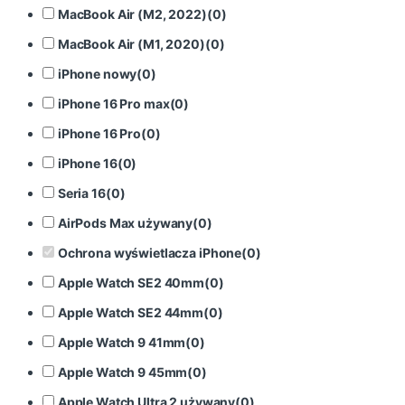
MacBook Air (M2, 2022)
(
0
)
MacBook Air (M1, 2020)
(
0
)
iPhone nowy
(
0
)
iPhone 16 Pro max
(
0
)
iPhone 16 Pro
(
0
)
iPhone 16
(
0
)
Seria 16
(
0
)
AirPods Max używany
(
0
)
Ochrona wyświetlacza iPhone
(
0
)
Apple Watch SE2 40mm
(
0
)
Apple Watch SE2 44mm
(
0
)
Apple Watch 9 41mm
(
0
)
Apple Watch 9 45mm
(
0
)
Apple Watch Ultra 2 używany
(
0
)