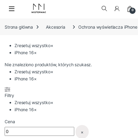
Skip to navigation
Skip to content
0
Szukaj:
Strona główna
Akcesoria
Ochrona wyświetlacza iPhone
Zresetuj wszystko
×
iPhone 16
×
Nie znaleziono produktów, których szukasz.
Zresetuj wszystko
×
iPhone 16
×
Filtry
Zresetuj wszystko
×
iPhone 16
×
Cena
×