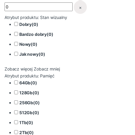
×
Atrybut produktu: Stan wizualny
Dobry
(
0
)
Bardzo dobry
(
0
)
Nowy
(
0
)
Jak nowy
(
0
)
Zobacz więcej
Zobacz mniej
Atrybut produktu: Pamięć
64Gb
(
0
)
128Gb
(
0
)
256Gb
(
0
)
512Gb
(
0
)
1Tb
(
0
)
2Tb
(
0
)