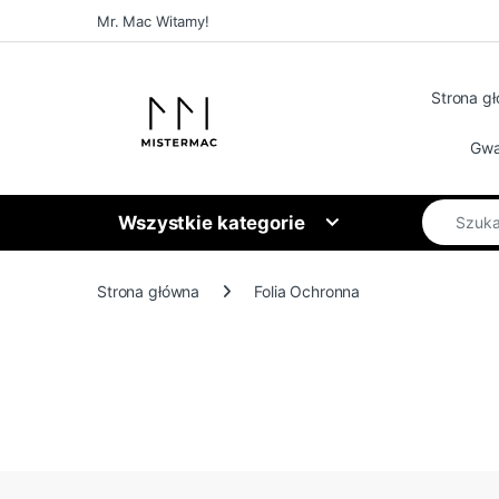
Skip to navigation
Skip to content
Mr. Mac Witamy!
Strona g
Gwa
Search for
Wszystkie kategorie
Strona główna
Folia Ochronna