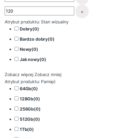
×
Atrybut produktu: Stan wizualny
Dobry
(
0
)
Bardzo dobry
(
0
)
Nowy
(
0
)
Jak nowy
(
0
)
Zobacz więcej
Zobacz mniej
Atrybut produktu: Pamięć
64Gb
(
0
)
128Gb
(
0
)
256Gb
(
0
)
512Gb
(
0
)
1Tb
(
0
)