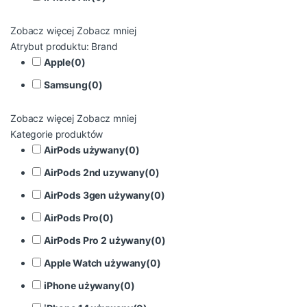
Zobacz więcej
Zobacz mniej
Atrybut produktu: Brand
Apple
(
0
)
Samsung
(
0
)
Zobacz więcej
Zobacz mniej
Kategorie produktów
AirPods używany
(
0
)
AirPods 2nd uzywany
(
0
)
AirPods 3gen używany
(
0
)
AirPods Pro
(
0
)
AirPods Pro 2 używany
(
0
)
Apple Watch używany
(
0
)
iPhone używany
(
0
)