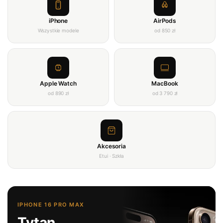
iPhone
AirPods
Wszystkie modele
od 850 zł
Apple Watch
MacBook
od 890 zł
od 3 790 zł
Akcesoria
Etui · Szkła
IPHONE 16 PRO MAX
Tytan.