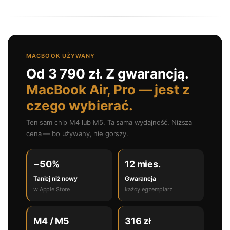
MACBOOK UŻYWANY
Od 3 790 zł. Z gwarancją.
MacBook Air, Pro — jest z
czego wybierać.
Ten sam chip M4 lub M5. Ta sama wydajność. Niższa
cena — bo używany, nie gorszy.
−50%
12 mies.
Taniej niż nowy
Gwarancja
w Apple Store
każdy egzemplarz
M4 / M5
316 zł