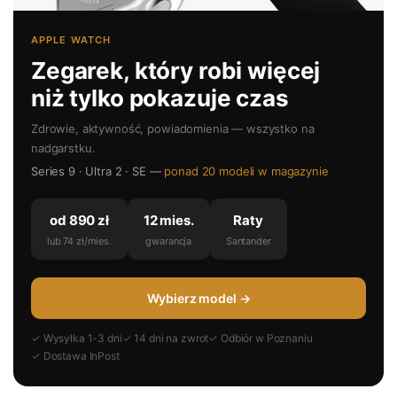
APPLE WATCH
Zegarek, który robi więcej
niż tylko pokazuje czas
Zdrowie, aktywność, powiadomienia — wszystko na
nadgarstku.
Series 9 · Ultra 2 · SE —
ponad 20 modeli w magazynie
od 890 zł
12 mies.
Raty
lub 74 zł/mies.
gwarancja
Santander
Wybierz model →
✓ Wysyłka 1-3 dni
✓ 14 dni na zwrot
✓ Odbiór w Poznaniu
✓ Dostawa InPost