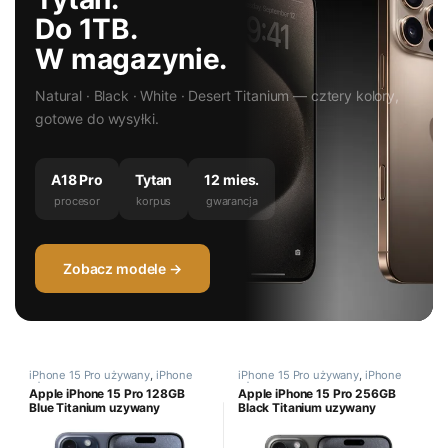
Do 1TB.
W magazynie.
Natural · Black · White · Desert Titanium — cztery kolory,
gotowe do wysyłki.
A18 Pro
Tytan
12 mies.
procesor
korpus
gwarancja
Zobacz modele →
iPhone 15 Pro używany
,
iPhone
iPhone 15 Pro używany
,
iPhone
używany
używany
Apple iPhone 15 Pro 128GB
Apple iPhone 15 Pro 256GB
Blue Titanium uzywany
Black Titanium uzywany