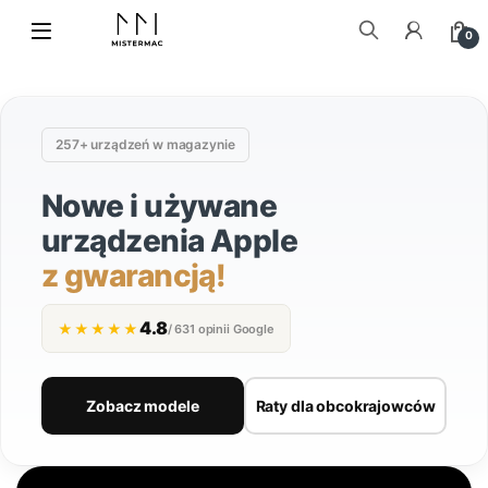
Skip to navigation
Skip to content
0
Szukaj:
257+ urządzeń w magazynie
Nowe i używane
urządzenia Apple
z gwarancją!
4.8
★★★★★
/ 631 opinii Google
Zobacz modele
Raty dla obcokrajowców