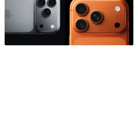
iPhone 16 już dostępny na Raty!
Kup dziś, zapłać później — szybko, bez zbędnych
formalności.
Ciesz się nowym iPhonem już teraz!
Zobacz ofertę →