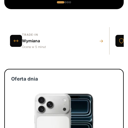
TRADE-IN
→
Wymiana
Ocena w 5 minut
Oferta dnia