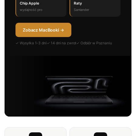
Chip Apple
Raty
wydajność pro
Santander
Zobacz MacBooki →
✓ Wysyłka 1-3 dni
✓ 14 dni na zwrot
✓ Odbiór w Poznaniu