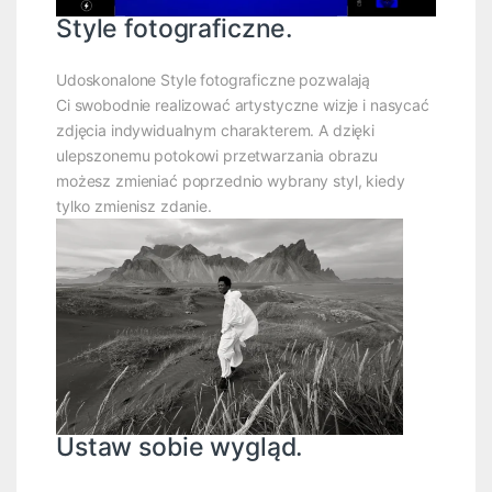
Style fotograficzne.
Udoskonalone Style fotograficzne pozwalają
Ci swobodnie realizować artystyczne wizje i nasycać
zdjęcia indywidualnym charakterem. A dzięki
ulepszonemu potokowi przetwarzania obrazu
możesz zmieniać poprzednio wybrany styl, kiedy
tylko zmienisz zdanie.
Ustaw sobie wygląd.