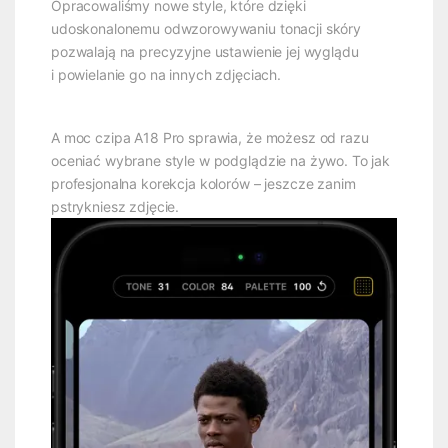
Opracowaliśmy nowe style, które dzięki
udoskonalonemu odwzorowywaniu tonacji skóry
pozwalają na precyzyjne ustawienie jej wyglądu
i powielanie go na innych zdjęciach.
A moc czipa A18 Pro sprawia, że możesz od razu
oceniać wybrane style w podglądzie na żywo. To jak
profesjonalna korekcja kolorów – jeszcze zanim
pstrykniesz zdjęcie.