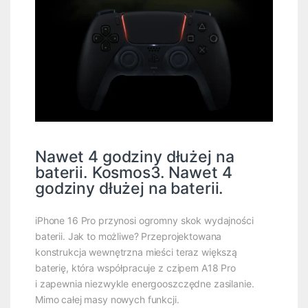
Nawet 4 godziny dłużej na
baterii. Kosmos3. Nawet 4
godziny dłużej na baterii.
iPhone 16 Pro przynosi ogromny skok wydajności
baterii. Jak to możliwe? Przeprojektowana
konstrukcja wewnętrzna mieści teraz większą
baterię, która współpracuje z czipem A18 Pro
i zapewnia niezwykle energooszczędne zasilanie.
Mimo całej masy nowych funkcji.