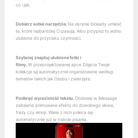
co i jak.
Dobierz sobie narzędzia.
Na ekranie blokady umieść
te, które najbardziej Ci pasują. Albo przypisz to jedno
ulubione do przycisku czynności.
Szybciej znajduj ulubione fotki i
filmy.
W przeprojektowanej apce Zdjęcia Twoje
kolekcje są automatycznie organizowane według
tematów takich jak Osoby i zwierzęta.
Podkręć wyrazistość tekstu.
Dodawaj w iMessage
zabawne animowane efekty do dowolnego słowa,
frazy czy emoji. Wiele z nich poleca się
automatycznie już w trakcie pisania.