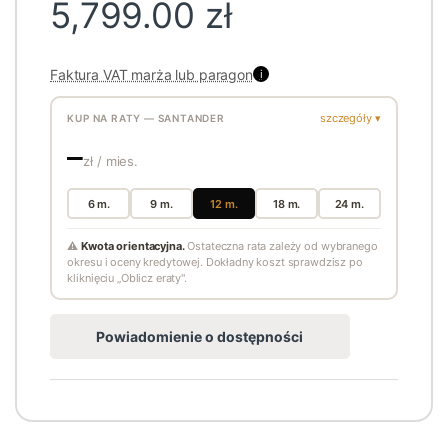
5,799.00
zł
Faktura VAT marża lub paragon
i
szczegóły ▾
KUP NA RATY — SANTANDER
—
zł / mies.
6 m.
9 m.
12 m.
18 m.
24 m.
⚠
Kwota orientacyjna.
Ostateczna rata zależy od wybranego
okresu i oceny kredytowej. Dokładny koszt sprawdzisz po
kliknięciu „Oblicz eraty".
Powiadomienie o dostępności