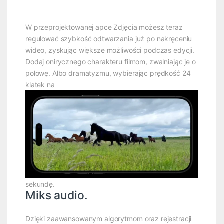
W przeprojektowanej apce Zdjęcia możesz teraz
regulować szybkość odtwarzania już po nakręceniu
wideo, zyskując większe możliwości podczas edycji.
Dodaj onirycznego charakteru filmom, zwalniając je o
połowę. Albo dramatyzmu, wybierając prędkość 24
klatek na
sekundę.
Miks audio.
Dzięki zaawansowanym algorytmom oraz rejestracji