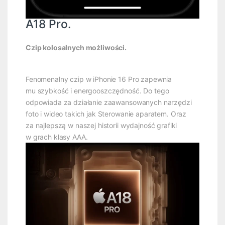
A18 Pro.
Czip kolosalnych możliwości.
Fenomenalny czip w iPhonie 16 Pro zapewnia
mu szybkość i energooszczędność. Do tego
odpowiada za działanie zaawansowanych narzędzi
foto i wideo takich jak Sterowanie aparatem. Oraz
za najlepszą w naszej historii wydajność grafiki
w grach klasy AAA.