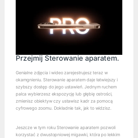
Przejmij Sterowanie aparatem.
Genialne zdjęcia i wideo zarejestrujesz teraz w
okamgnieniu. Sterowanie aparatem daje łatwiejszy i
szybszy dostęp do jego ustawień. Jednym ruchem
palca wybierzesz ekspozycję lub głębię ostrości,
zmienisz obiektyw czy ustawisz kadr za pomocą
cyfrowego zoomu. Dokładnie tak, jak to widzisz.
Jeszcze w tym roku Sterowanie aparatem pozwoli
korzystać z dwustopniowej migawki, która po lekkim