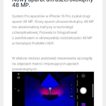
48 MP.
System Pro aparatów w iPhonie 16 Pro zyskał drugi
aparat 48 MP. Nowy aparat ultraszerokokątny 48 MP
ma udoskonaloną matrycę w technologii
czteropikselowej. Pozwala to fotografować
z autofokusem w ultrawysokiej rozdzielczości 48 MP
w formatach ProRAW i HEIF.
W efekcie możesz podziwiać niesamowite szczegóły
na zdjęciach makro i imponujących ujęciach
szerokokątnych.