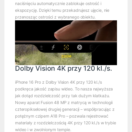
naciśnięciu automatycznie zablokuje ostrość i
ekspozycję. Dzięki temu przekadrujesz ujęcie, nie
przenosząc ostrości z wybranego obiektu.
Dolby Vision 4K przy 120 kl./s.
iPhone 16 Pro z Dolby Vision 4K przy 120 kl./s
podkręca jakość zapisu wideo. To nasza najwyższa
jak dotąd rozdzielczość przy tak dużym klatkażu.
Nowy aparat Fusion 48 MP z matrycą w technologii
czteropikselowej drugiej generacji – współpracując z
potężnym czipem A18 Pro – pozwala rejestrować
materiały z rozdzielczością 4K przy 120 kl./s w trybie
wideo i w zwolnionym tempie.