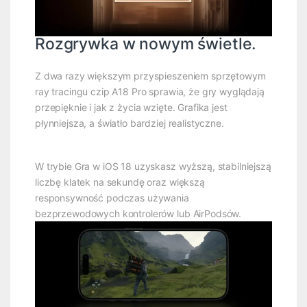
Rozgrywka w nowym świetle.
Z dwa razy większym przyspieszeniem sprzętowym
ray tracingu czip A18 Pro sprawia, że gry wyglądają
przepięknie i jak z życia wzięte. Grafika jest
płynniejsza, a światło bardziej realistyczne.
W trybie Gra w iOS 18 uzyskasz wyższą, stabilniejszą
liczbę klatek na sekundę oraz większą
responsywność podczas używania
bezprzewodowych kontrolerów lub AirPodsów.