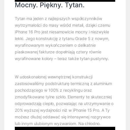
Mocny. Piękny. Tytan.
Tytan ma jeden z najlepszych współczynników
wytrzymałości do masy wśród metali, dzięki czemu
iPhone 16 Pro jest niesamowicie mocny i niezwykle
lekki. Jego konstrukcję z tytanu Grade 5 z nowym,
wyrafinowanym wykończeniem o delikatnie
piaskowanej fakturze dopełniają cztery równie
wyrafinowane kolory – teraz także tytan pustynny.
W udoskonalonej wewnętrznej konstrukcji
zastosowaliśmy podstrukturę termiczną z aluminium
pochodzącego w 100% z recyklingu oraz
zmodyfikowane tylne szkło. Elementy te skuteczniej
odprowadzają ciepło, pozwalając na utrzymywanie o
20% wyższej wydajności niż w iPhonie 15 Pro. A Ty
możesz dłużej oddawać się intensywnej rozgrywce
lub innym ulubionym wyzwaniom. Na chłodno.