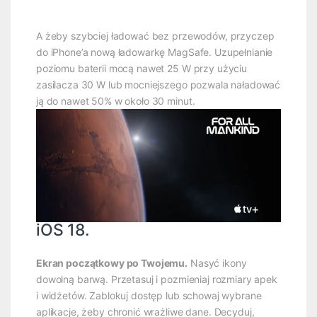
A żeby szybciej ładować bez przewodów, przyczep
do iPhone’a nową ładowarkę MagSafe. Uzupełnianie
poziomu baterii mocą nawet 25 W przy użyciu
zasilacza 30 W lub mocniejszego pozwala naładować
ją do nawet 50% w około 30 minut.
iOS 18.
Ekran początkowy po Twojemu.
Nasyć ikony
dowolną barwą. Przetasuj i pozmieniaj rozmiary apek
i widżetów. Zablokuj dostęp lub schowaj wybrane
aplikacje, żeby chronić wrażliwe dane. Decyduj,