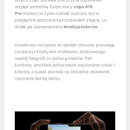
wygląd portretów. Dzięki mocy
czipa A18
Pro
możesz na żywo oceniać wybrany styl w
podglądzie jeszcze przed zrobieniem zdjęcia, co
działa jak zaawansowana
korekcja kolorów
.
Dodatkowo narzędzia do obróbki obrazów pozwalają
rozszerzyć kreatywne możliwości, dostosowując
nastrój fotografii za pomocą kolorów. Pad
kontrolny umożliwia jednoczesne regulowanie tonów i
kolorów, a suwak pozwala na oddzielne ustawienie
nasycenia każdej barwy.