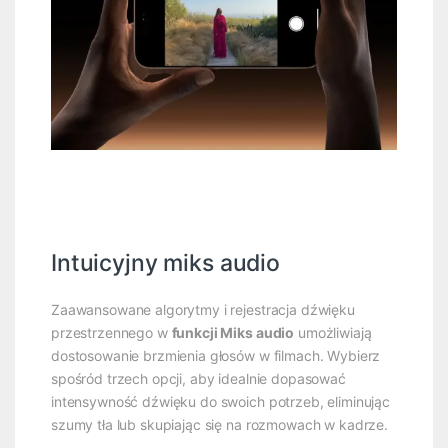
Intuicyjny miks audio
Zaawansowane algorytmy i rejestracja dźwięku
przestrzennego w
funkcji Miks audio
umożliwiają
dostosowanie brzmienia głosów w filmach. Wybierz
spośród trzech opcji, aby idealnie dopasować
intensywność dźwięku do swoich potrzeb, eliminując
szumy tła lub skupiając się na rozmowach w kadrze.