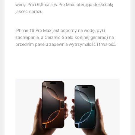
wersji Pro i 6,9 cala w Pro Max, oferując doskonałą
jakość obrazu.
iPhone 16 Pro Max jest odporny na wodę, pył i
zachlapania, a Ceramic Shield kolejnej generacji na
przednim panelu zapewnia wytrzymałość i trwałość.