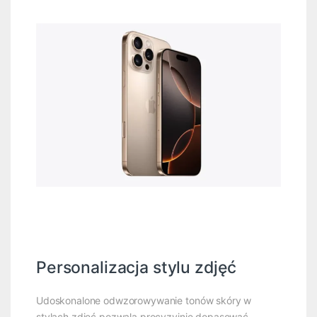
Personalizacja stylu zdjęć
Udoskonalone odwzorowywanie tonów skóry w
stylach zdjęć pozwala precyzyjnie dopasować