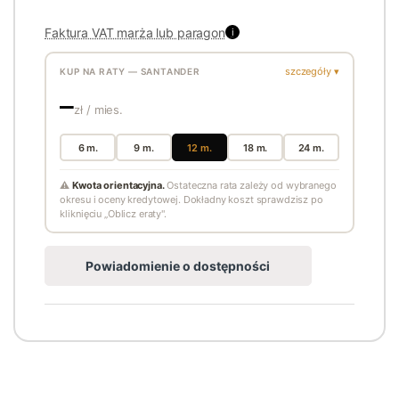
Faktura VAT marża lub paragon
i
szczegóły ▾
KUP NA RATY — SANTANDER
—
zł / mies.
6 m.
9 m.
12 m.
18 m.
24 m.
⚠
Kwota orientacyjna.
Ostateczna rata zależy od wybranego
okresu i oceny kredytowej. Dokładny koszt sprawdzisz po
kliknięciu „Oblicz eraty".
Powiadomienie o dostępności