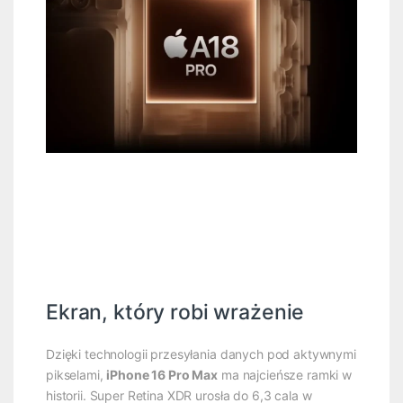
Ekran, który robi wrażenie
Dzięki technologii przesyłania danych pod aktywnymi
pikselami,
iPhone 16 Pro Max
ma najcieńsze ramki w
historii. Super Retina XDR urosła do 6,3 cala w