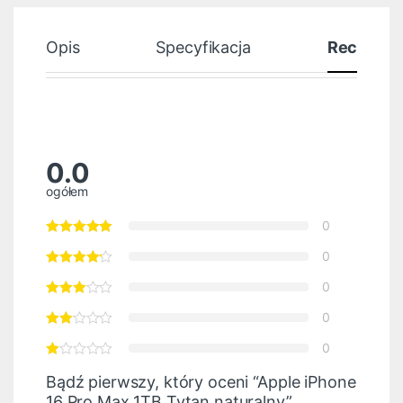
Opis
Specyfikacja
Recenzje
0.0
ogółem
0
0
0
0
0
Bądź pierwszy, który oceni “Apple iPhone
16 Pro Max 1TB Tytan naturalny”