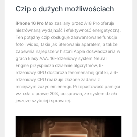
Czip o dużych możliwościach
iPhone 16 Pro M
ax zasilany przez A18 Pro oferuje
niezrównaną wydajność i efektywność energetyczną.
Ten potężny czip obsługuje zaawansowane funkcje
foto i wideo, takie jak Sterowanie aparatem, a także
zapewnia najlepsze w historii Apple doświadczenia w
grach klasy AAA. 16-rdzeniowy system Neural
Engine przyspiesza działanie algorytmów, 6-
rdzeniowy GPU dostarcza fenomenalnej grafiki, a 6-
rdzeniowy CPU realizuje złożone zadania z
mniejszym zużyciem energii. Przepustowość pamięci
wzrosła o prawie 20%, co sprawia, że system działa
jeszcze szybciej i sprawniej.