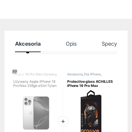
Akcesoria
Opis
Specyfikacj
iPhone 16 Pro Max Używany
,
Akcesoria
,
Dla iPhone
,
iPhone używany
Ochrona wyświetlacza
iPhone
Używany Apple iPhone 16
Protective glass ACHILLES
Pro Max 256gb eSim Tytan
iPhone 16 Pro Max
pustynny