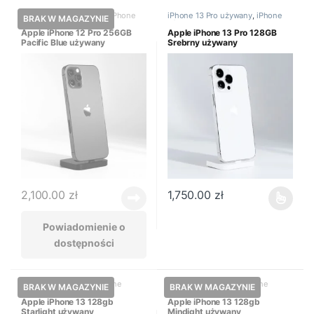
iPhone 12 Pro używany
,
iPhone
iPhone 13 Pro używany
,
iPhone
używany
używany
Apple iPhone 12 Pro 256GB
Apple iPhone 13 Pro 128GB
Pacific Blue używany
Srebrny używany
2,100.00
zł
1,750.00
zł
Ten produkt ma wiele wariantów
Powiadomienie o
dostępności
iPhone 13 używany
,
iPhone
iPhone 13 używany
,
iPhone
używany
używany
Apple iPhone 13 128gb
Apple iPhone 13 128gb
Starlight używany
Mindight używany