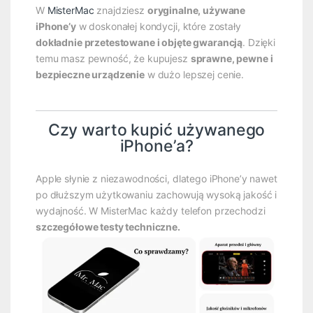
W
MisterMac
znajdziesz
oryginalne, używane
iPhone’y
w doskonałej kondycji, które zostały
dokładnie przetestowane i objęte gwarancją
. Dzięki
temu masz pewność, że kupujesz
sprawne, pewne i
bezpieczne urządzenie
w dużo lepszej cenie.
Czy warto kupić używanego
iPhone’a?
Apple słynie z niezawodności, dlatego iPhone’y nawet
po dłuższym użytkowaniu zachowują wysoką jakość i
wydajność. W MisterMac każdy telefon przechodzi
szczegółowe testy techniczne.