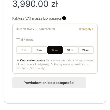
3,990.00
zł
Faktura VAT marża lub paragon
i
szczegóły ▾
KUP NA RATY — SANTANDER
—
zł / mies.
6 m.
9 m.
12 m.
18 m.
24 m.
⚠
Kwota orientacyjna.
Ostateczna rata zależy od wybranego
okresu i oceny kredytowej. Dokładny koszt sprawdzisz po
kliknięciu „Oblicz eraty".
Powiadomienie o dostępności