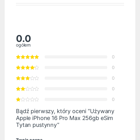
0.0
ogółem
0
0
0
0
0
Bądź pierwszy, który oceni “Używany
Apple iPhone 16 Pro Max 256gb eSim
Tytan pustynny”
Twoja ocena