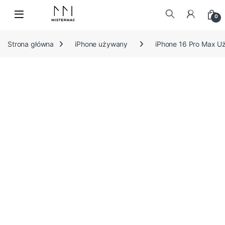
Skip to navigation
Skip to content
0
Szukaj:
Strona główna
iPhone używany
iPhone 16 Pro Max 