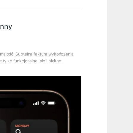
ynny
małość. Subtelna faktura wykończenia
tylko funkcjonalne, ale i piękne.