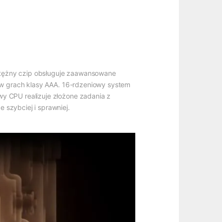
otężny czip obsługuje zaawansowane
a w grach klasy AAA. 16-rdzeniowy system
wy CPU realizuje złożone zadania z
 szybciej i sprawniej.