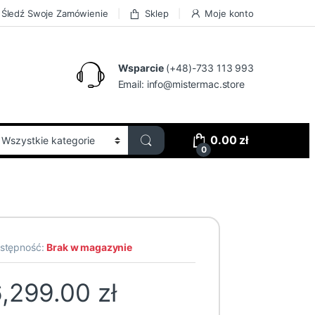
Śledź Swoje Zamówienie
Sklep
Moje konto
Wsparcie
(+48)-733 113 993
Email:
info@mistermac.store
0.00
zł
0
stępność:
Brak w magazynie
6,299.00
zł