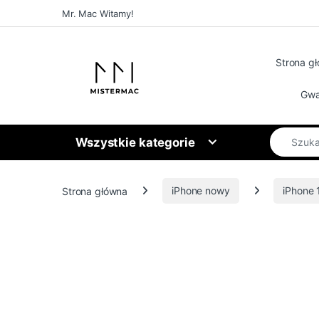
Skip to navigation
Skip to content
Mr. Mac Witamy!
Strona g
Gwa
Search for
Wszystkie kategorie
Strona główna
iPhone nowy
iPhone 