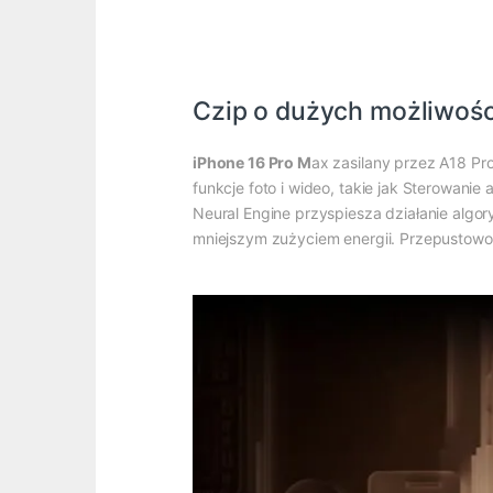
Czip o dużych możliwoś
iPhone 16 Pro M
ax zasilany przez A18 P
funkcje foto i wideo, takie jak Sterowani
Neural Engine przyspiesza działanie algo
mniejszym zużyciem energii. Przepustowość