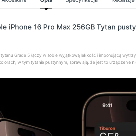
le iPhone 16 Pro Max 256GB Tytan pust
ytanu Grade 5 łączy w sobie wyjątkową lekkość i imponującą wytrzy
orach, w tym tytanie pustynnym, sprawiają, że jest to urządzenie nie 