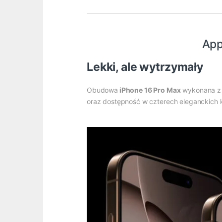
App
Lekki, ale wytrzymały
Obudowa
iPhone 16 Pro Max
wykonana z t
oraz dostępność w czterech eleganckich kol