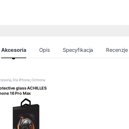
Akcesoria
Opis
Specyfikacja
Recenzje
cesoria
,
Dla iPhone
,
Ochrona
świetlacza iPhone
otective glass ACHILLES
hone 16 Pro Max