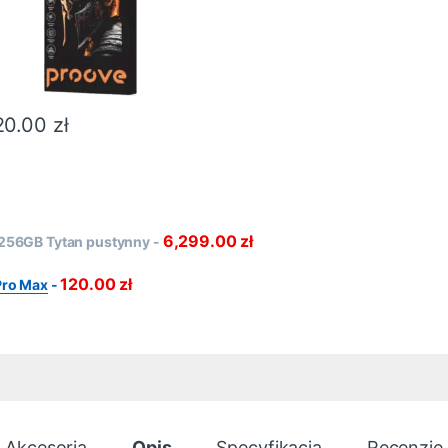
20.00
zł
6,299.00
zł
 256GB Tytan pustynny
-
120.00
zł
Pro Max
-
Akcesoria
Opis
Specyfikacja
Recenzje