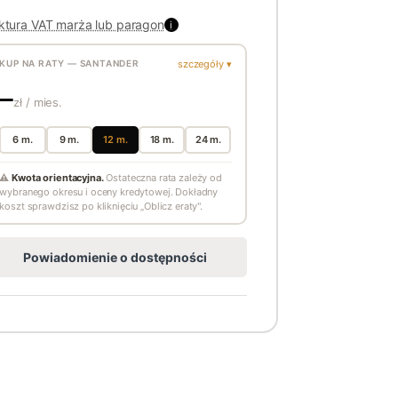
ktura VAT marża lub paragon
i
szczegóły ▾
KUP NA RATY — SANTANDER
—
zł / mies.
6 m.
9 m.
12 m.
18 m.
24 m.
⚠
Kwota orientacyjna.
Ostateczna rata zależy od
wybranego okresu i oceny kredytowej. Dokładny
koszt sprawdzisz po kliknięciu „Oblicz eraty".
Powiadomienie o dostępności