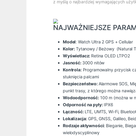
z myślą o najbardziej wymagających użyt
NAJWAŻNIEJSZE PARA
Model
: Watch Ultra 2 GPS + Cellular
Kolor:
Tytanowy / Beżowy (Natural T
Wyświetlacz:
Retina OLED LTPO2
Jasność:
3000 nitów
Kontrola:
Programowalny przycisk cz
stuknięcia palcami
Bezpieczeństwo:
Alarmowe SOS, Mię
punkt trasy, z którego można nawiąz
Wodoodporność:
100 m (można w n
Odporność na pyły:
IPX6
Łączność:
LTE, UMTS, Wi-Fi, Bluetoo
Lokalizacja:
GPS, GNSS, Galileo, Bei
Rodzaje aktywności:
Bieganie, Biega
wielodyscyplinowy