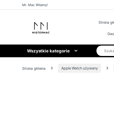
Skip to navigation
Skip to content
Mr. Mac Witamy!
Strona g
Gwa
Search for
Wszystkie kategorie
Strona główna
Apple Watch używany