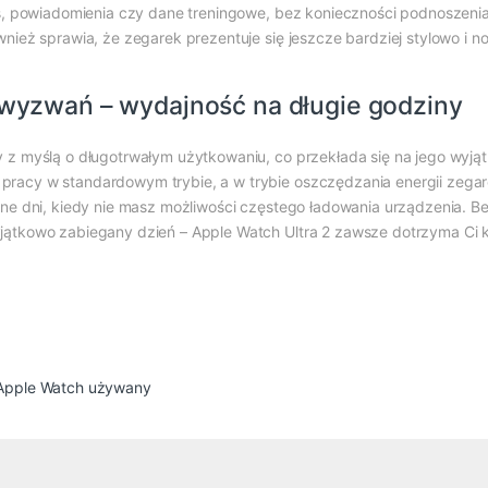
zas, powiadomienia czy dane treningowe, bez konieczności podnoszeni
wnież sprawia, że zegarek prezentuje się jeszcze bardziej stylowo i n
 wyzwań – wydajność na długie godziny
y z myślą o długotrwałym użytkowaniu, co przekłada się na jego wyją
pracy w standardowym trybie, a w trybie oszczędzania energii zega
wne dni, kiedy nie masz możliwości częstego ładowania urządzenia. B
jątkowo zabiegany dzień – Apple Watch Ultra 2 zawsze dotrzyma Ci 
Apple Watch używany