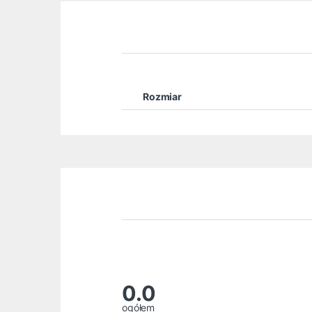
Rozmiar
0.0
ogółem