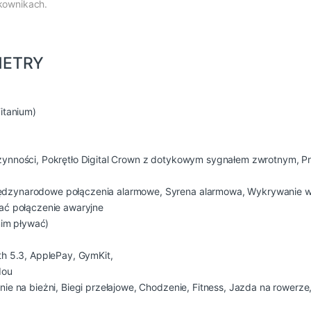
kownikach.
METRY
itanium)
ynności, Pokrętło Digital Crown z dotykowym sygnałem zwrotnym, P
dzynarodowe połączenia alarmowe, Syrena alarmowa, Wykrywanie 
ać połączenie awaryjne
im pływać)
th 5.3, ApplePay, GymKit,
dou
nie na bieżni, Biegi przełajowe, Chodzenie, Fitness, Jazda na rowerze