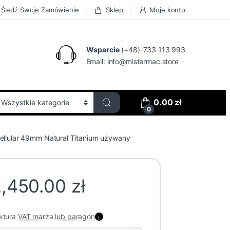
Śledź Swoje Zamówienie
Sklep
Moje konto
Wsparcie
(+48)-733 113 993
Email:
info@mistermac.store
0.00
zł
0
ellular 49mm Natural Titanium używany
2,450.00
zł
ktura VAT marża lub paragon
i