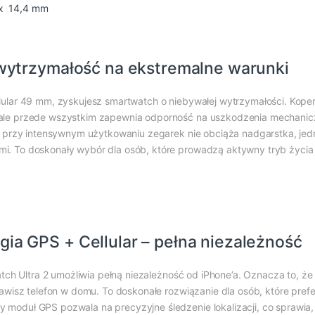
x 14,4 mm
wytrzymałość na ekstremalne warunki
ular 49 mm, zyskujesz smartwatch o niebywałej wytrzymałości. Kopert
ale przede wszystkim zapewnia odporność na uszkodzenia mechanicz
et przy intensywnym użytkowaniu zegarek nie obciąża nadgarstka, je
. To doskonały wybór dla osób, które prowadzą aktywny tryb życia 
a GPS + Cellular – pełna niezależność
Watch Ultra 2 umożliwia pełną niezależność od iPhone’a. Oznacza to, 
tawisz telefon w domu. To doskonałe rozwiązanie dla osób, które pre
moduł GPS pozwala na precyzyjne śledzenie lokalizacji, co sprawia, 