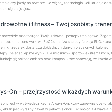
enie czy jazdy na rowerze. Co więcej, technologia Cellular daje dost
dzie się znajdujesz.
rowotne i fitness – Twój osobisty trene
e narzędzie monitorujące Twoje zdrowie i postępy treningowe. Zegare
na, poziomu tlenu we krwi (SpO2), analiza snu czy funkcja EKG, która
Trening, zegarek dostarcza dokładnych danych o spalonych kaloriach, 
tępy i osiągać lepsze wyniki. Dla miłośników sportów ekstremalnych, 
funkcję głębokościomierza oraz kompas, które sprawiają, że każda wy
ays-On – przejrzystość w każdych warun
sażony jest w wyświetlacz Retina Always-On, który zapewnia doskon
w, ekran jest wyraźny nawet w pełnym słońcu. Technologia Always-On