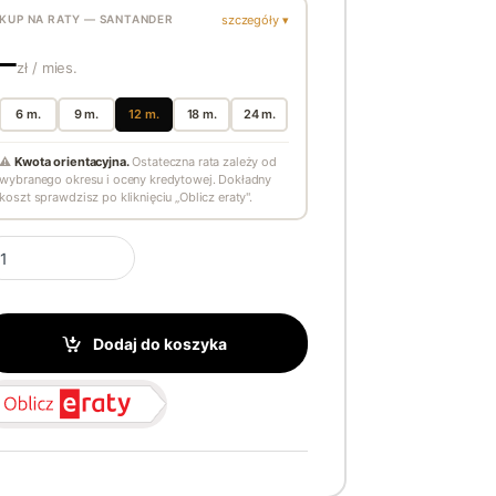
szczegóły ▾
KUP NA RATY — SANTANDER
—
zł / mies.
6 m.
9 m.
12 m.
18 m.
24 m.
⚠
Kwota orientacyjna.
Ostateczna rata zależy od
wybranego okresu i oceny kredytowej. Dokładny
koszt sprawdzisz po kliknięciu „Oblicz eraty".
ple Watch Ultra 2 GPS + Cellular 49mm Natural Titanium używany qua
Dodaj do koszyka