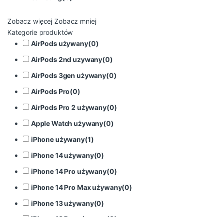
Zobacz więcej
Zobacz mniej
Kategorie produktów
AirPods używany
(
0
)
AirPods 2nd uzywany
(
0
)
AirPods 3gen używany
(
0
)
AirPods Pro
(
0
)
AirPods Pro 2 używany
(
0
)
Apple Watch używany
(
0
)
iPhone używany
(
1
)
iPhone 14 używany
(
0
)
iPhone 14 Pro używany
(
0
)
iPhone 14 Pro Max używany
(
0
)
iPhone 13 używany
(
0
)