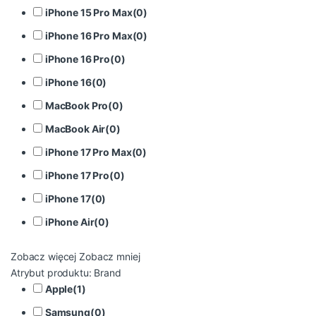
iPhone 15 Pro Max
(
0
)
iPhone 16 Pro Max
(
0
)
iPhone 16 Pro
(
0
)
iPhone 16
(
0
)
MacBook Pro
(
0
)
MacBook Air
(
0
)
iPhone 17 Pro Max
(
0
)
iPhone 17 Pro
(
0
)
iPhone 17
(
0
)
iPhone Air
(
0
)
Zobacz więcej
Zobacz mniej
Atrybut produktu: Brand
Apple
(
1
)
Samsung
(
0
)