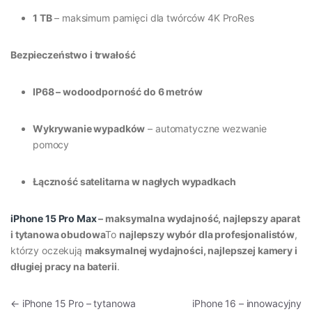
1 TB
– maksimum pamięci dla twórców 4K ProRes
Bezpieczeństwo i trwałość
IP68 – wodoodporność do 6 metrów
Wykrywanie wypadków
– automatyczne wezwanie
pomocy
Łączność satelitarna w nagłych wypadkach
iPhone 15 Pro Max
– maksymalna wydajność, najlepszy aparat
i tytanowa obudowa
To
najlepszy wybór dla profesjonalistów
,
którzy oczekują
maksymalnej wydajności, najlepszej kamery i
długiej pracy na baterii
.
Nawigacja wpisu
←
iPhone 15 Pro – tytanowa
iPhone 16 – innowacyjny