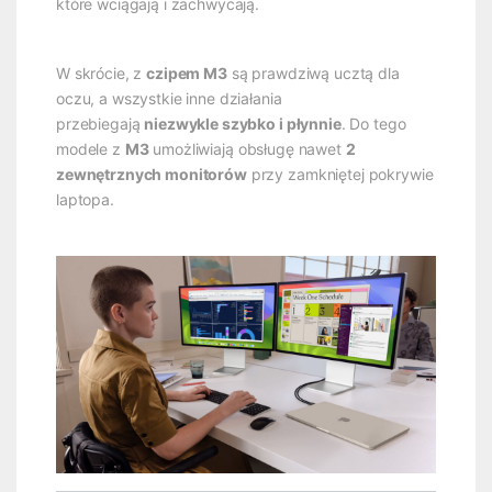
które wciągają i zachwycają.
W skrócie, z
czipem M3
są prawdziwą ucztą dla
oczu, a wszystkie inne działania
przebiegają
niezwykle szybko i płynnie
. Do tego
modele z
M3
umożliwiają obsługę nawet
2
zewnętrznych monitorów
przy zamkniętej pokrywie
laptopa.