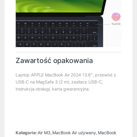
Zawartość opakowania
Laptop APPLE MacBook Air 2024 13.6″, przewód z
USB-C na MagSafe 3 (2 m), zasilacz USB-C,
instrukcja obsługi, karta gwarancyjna.
Kategorie:
Air M3
,
MacBook Air używany
,
MacBook