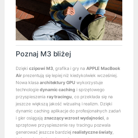
Poznaj M3 bliżej
Dzięki
czipowi M3
, grafika i gry na
APPLE MacBook
Air
prezentują się lepiej niż kiedykolwiek wcześniej.
Nowa klasa
architektury GPU
wykorzystuje
technologie
dynamic caching
i sprzętowego
przyspieszenia
ray tracingu
, co przekłada się na
jeszcze większą jakość wizualną i realizm. Dzięki
dynamic caching aplikacje do profesjonalnych zadań
i gier osiągają
znaczący wzrost wydajności
, a
sprzętowe przyspieszenie ray tracingu pozwala
generować jeszcze bardziej
realistyczne światy
,