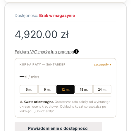
Dostępność:
Brak w magazynie
4,920.00
zł
Faktura VAT marża lub paragon
i
szczegóły ▾
KUP NA RATY — SANTANDER
—
zł / mies.
6 m.
9 m.
12 m.
18 m.
24 m.
⚠
Kwota orientacyjna.
Ostateczna rata zależy od wybranego
okresu i oceny kredytowej. Dokładny koszt sprawdzisz po
kliknięciu „Oblicz eraty".
Powiadomienie o dostępności