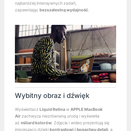
najbardziej intensywnych zadań,
zapewniając
bezszelestną wydajność
.
Wybitny obraz i dźwięk
Wyświetlacz
Liquid Retina
w
APPLE MacBook
Air
zachwyca niezrównaną urodą i wyświetla
aż
miliard kolorów
. Zdjęcia i wideo prezentują się
imponująco dzięki
kontrastowi i bogactwu detali
, a