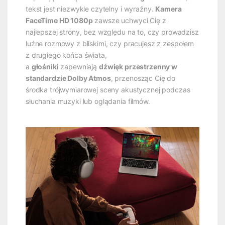
tekst jest niezwykle czytelny i wyraźny.
Kamera
FaceTime HD 1080p
zawsze uchwyci Cię z
najlepszej strony, bez względu na to, czy prowadzisz
luźne rozmowy z bliskimi, czy pracujesz z zespołem
z drugiego końca świata,
a
głośniki
zapewniają
dźwięk przestrzenny w
standardzie Dolby Atmos
, przenosząc Cię do
środka trójwymiarowej sceny akustycznej podczas
słuchania muzyki lub oglądania filmów.