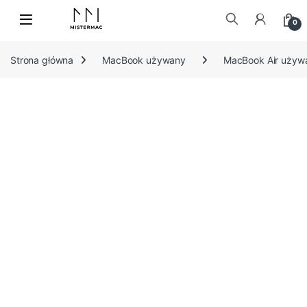
Skip to navigation
Skip to content
0
Szukaj:
Strona główna
MacBook używany
MacBook Air używ