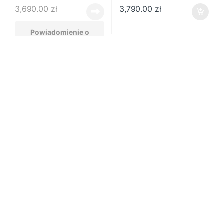
3,690.00
zł
3,790.00
zł
Powiadomienie o
dostępności
Air M4
,
MacBook Air używany
,
Air M4
,
MacBook Air używany
,
MacBook używany
MacBook używany
MacBook Air 15.3″ Retina M4
Apple MacBook Air 2025 13,6″
16GB RAM 256GB SSD
M4 16Gb/ 256Gb Północ
Błękitny
4,420.00
zł
3,790.00
zł