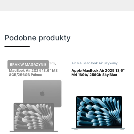
Podobne produkty
Air M3
,
MacBook Air używany
,
Air M4
,
MacBook Air używany
,
MacBook używany
MacBook używany
MacBook Air 2024 13.6″ M3
Apple MacBook Air 2025 13,6″
8GB/256GB Północ
M4 16Gb/ 256Gb Sky Blue