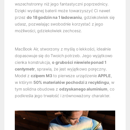
wszechstronny niż jego fantastyczni poprzednicy.
Dzięki wydajnej baterii może towarzyszyć Ci nawet
przez
do 18 godzin na 1 ładowaniu
, gdziekolwiek się
udasz, pozwalając swobodnie korzystać z jego
możliwości, gdziekolwiek zechcesz.
MacBook Air, stworzony z myślą o lekkości, idealnie
dopasowuje się do Twoich potrzeb. Jego wyjątkowo
cienka konstrukcja,
o grubości niewiele ponad 1
centymetr
, sprawia, że jest wyjątkowo poręczny.
Model z
czipem M3
to pierwsze urządzenie
APPLE
,
w którym
50% materiałów pochodzi z recyklingu
, w
tym solidna obudowa z
odzyskanego aluminium
, co
podkreśla jego trwałość i zrównoważony charakter.