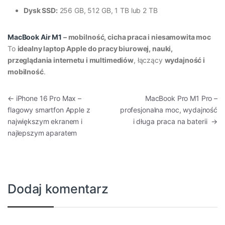
Dysk SSD:
256 GB, 512 GB, 1 TB lub 2 TB
MacBook Air M1
– mobilność, cicha praca i niesamowita moc
To
idealny laptop Apple do pracy biurowej, nauki,
przeglądania internetu i multimediów
, łączący
wydajność i
mobilność
.
Nawigacja wpisu
←
iPhone 16 Pro Max –
MacBook Pro M1 Pro –
flagowy smartfon Apple z
profesjonalna moc, wydajność
największym ekranem i
i długa praca na baterii
→
najlepszym aparatem
Dodaj komentarz