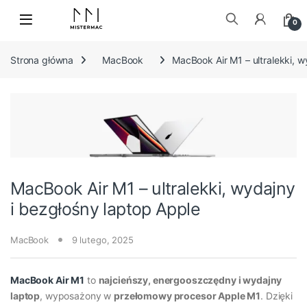
Skip to navigation
Skip to content
0
Szukaj:
Strona główna
MacBook
MacBook Air M1 – ultralekki, w
MacBook Air M1 – ultralekki, wydajny
i bezgłośny laptop Apple
MacBook
9 lutego, 2025
MacBook Air M1
to
najcieńszy, energooszczędny i wydajny
laptop
, wyposażony w
przełomowy procesor Apple M1
. Dzięki